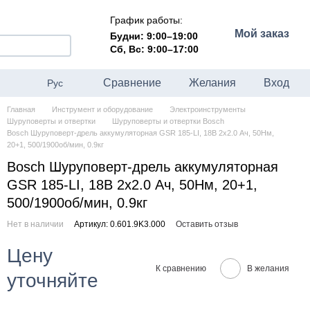
График работы:
Мой заказ
Будни: 9:00–19:00
Сб, Вс: 9:00–17:00
Сравнение
Желания
Вход
Рус
Главная
Инструмент и оборудование
Электроинструменты
Шуруповерты и отвертки
Шуруповерты и отвертки Bosch
Bosch Шуруповерт-дрель аккумуляторная GSR 185-LI, 18В 2х2.0 Ач, 50Нм,
20+1, 500/1900об/мин, 0.9кг
Bosch Шуруповерт-дрель аккумуляторная
GSR 185-LI, 18В 2х2.0 Ач, 50Нм, 20+1,
500/1900об/мин, 0.9кг
Нет в наличии
Артикул: 0.601.9K3.000
Оставить отзыв
Цену
К сравнению
В желания
уточняйте