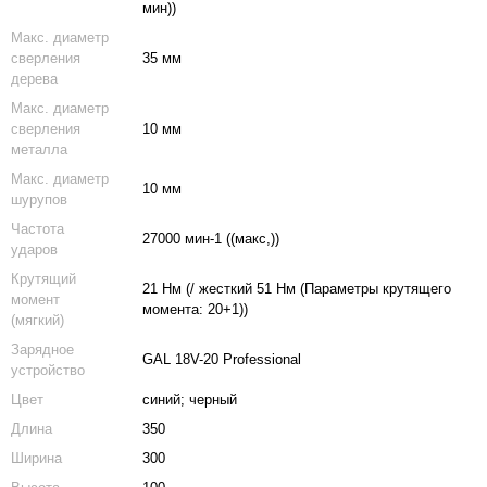
мин))
Макс. диаметр
сверления
35 мм
дерева
Макс. диаметр
сверления
10 мм
металла
Макс. диаметр
10 мм
шурупов
Частота
27000 мин-1 ((макс,))
ударов
Крутящий
21 Нм (/ жесткий 51 Hм (Параметры крутящего
момент
момента: 20+1))
(мягкий)
Зарядное
GAL 18V-20 Professional
устройство
Цвет
синий; черный
Длина
350
Ширина
300