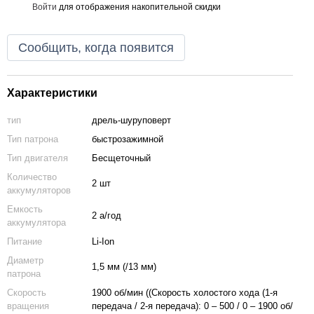
Войти
для отображения накопительной скидки
%
Сообщить, когда появится
Характеристики
тип
дрель-шуруповерт
Тип патрона
быстрозажимной
Тип двигателя
Бесщеточный
Количество
2 шт
аккумуляторов
Емкость
2 а/год
аккумулятора
Питание
Li-Ion
Диаметр
1,5 мм (/13 мм)
патрона
Скорость
1900 об/мин ((Скорость холостого хода (1-я
вращения
передача / 2-я передача): 0 – 500 / 0 – 1900 об/