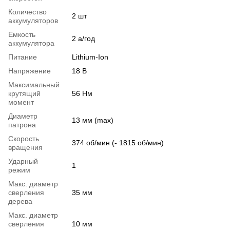
Количество
2 шт
аккумуляторов
Емкость
2 а/год
аккумулятора
Питание
Lithium-Ion
Напряжение
18 В
Максимальный
крутящий
56 Нм
момент
Диаметр
13 мм (max)
патрона
Скорость
374 об/мин (- 1815 об/мин)
вращения
Ударный
1
режим
Макс. диаметр
сверления
35 мм
дерева
Макс. диаметр
сверления
10 мм