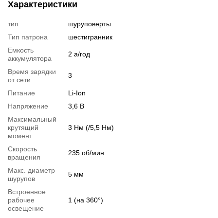
Характеристики
тип
шуруповерты
Тип патрона
шестигранник
Емкость
2 а/год
аккумулятора
Время зарядки
3
от сети
Питание
Li-Ion
Напряжение
3,6 В
Максимальный
крутящий
3 Нм (/5,5 Нм)
момент
Скорость
235 об/мин
вращения
Макс. диаметр
5 мм
шурупов
Встроенное
рабочее
1 (на 360°)
освещение