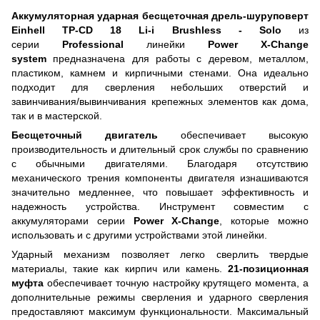
Аккумуляторная ударная бесщеточная дрель-шуруповерт
Einhell
TP-CD 18 Li-i Brushless - Solo
из
серии
Professional
линейки
Power X-Change
system
предназначена для работы с деревом, металлом,
пластиком, камнем и кирпичными стенами. Она идеально
подходит для сверления небольших отверстий и
завинчивания/вывинчивания крепежных элементов как дома,
так и в мастерской.
Бесщеточный двигатель
обеспечивает высокую
производительность и длительный срок службы по сравнению
с обычными двигателями. Благодаря отсутствию
механического трения компоненты двигателя изнашиваются
значительно медленнее, что повышает эффективность и
надежность устройства. Инструмент совместим с
аккумуляторами серии
Power X-Change
, которые можно
использовать и с другими устройствами этой линейки.
Ударный механизм позволяет легко сверлить твердые
материалы, такие как кирпич или камень.
21-позиционная
муфта
обеспечивает точную настройку крутящего момента, а
дополнительные режимы сверления и ударного сверления
предоставляют максимум функциональности. Максимальный