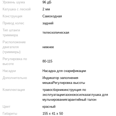
Уровень шума
96 дБ
Катушка с леской
2 мм
Конструкция
Самоходная
Привод колес
задний
Тип штанги
телескопическая
триммера
Расположение
двигателя
нижнее
(триммеры)
Регулировка по
80-115
высоте
Насадки
Насадка для скарификации
Дополнительно
Индикатор заполнения
мешкаРегулировка высоты
Комплектация
травосборникинструкция по
эксплуатациигазонокосилказаглушка для
мульчированиягарантийный талон
Цвет
красный
Габариты
155 x 41 x 50