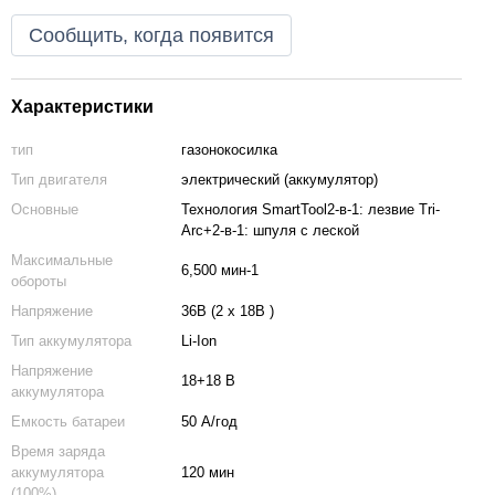
Сообщить, когда появится
Характеристики
тип
газонокосилка
Тип двигателя
электрический (аккумулятор)
Основные
Технология SmartTool2-в-1: лезвие Tri-
Arc+2-в-1: шпуля с леской
Максимальные
6,500 мин-1
обороты
Напряжение
36В (2 х 18В )
Тип аккумулятора
Li-Ion
Напряжение
18+18 В
аккумулятора
Емкость батареи
50 А/год
Время заряда
аккумулятора
120 мин
(100%)