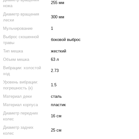
255 мм
ножа
Диаметр вращения
300 мм
лески
Мульчирование
1
Выброс скошенной
боковой выброс
травы
Тип мешка
жесткий
Объем мешка
63 л
Вибрации: холостой
2.73
ход
Уровень вибрации:
1.5
погрешность (к)
Материал деки
сталь
Материал корпуса
пластик
Диаметр передних
16 см
колес
Диаметр задних
25 см
колес