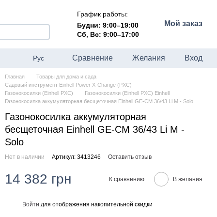
График работы:
Мой заказ
Будни: 9:00–19:00
Сб, Вс: 9:00–17:00
Сравнение
Желания
Вход
Рус
Главная
Товары для дома и сада
Садовый инструмент Einhell Power X-Change (PXC)
Газонокосилки (Einhell PXC)
Газонокосилки (Einhell PXC) Einhell
Газонокосилка аккумуляторная бесщеточная Einhell GE-CM 36/43 Li M - Solo
Газонокосилка аккумуляторная
бесщеточная Einhell GE-CM 36/43 Li M -
Solo
Нет в наличии
Артикул: 3413246
Оставить отзыв
14 382 грн
К сравнению
В желания
Войти
для отображения накопительной скидки
%