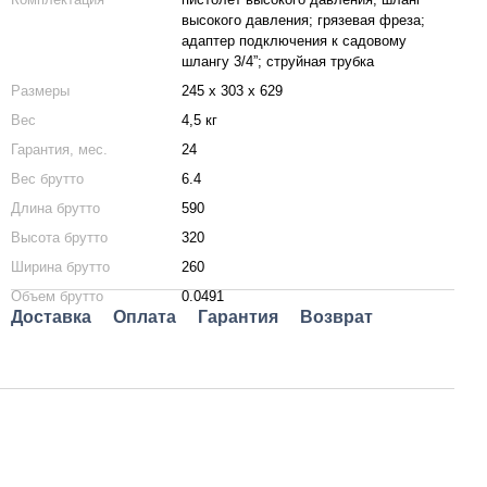
высокого давления; грязевая фреза;
адаптер подключения к садовому
шлангу 3/4”; струйная трубка
Размеры
245 x 303 x 629
Вес
4,5 кг
Гарантия, мес.
24
Вес брутто
6.4
Длина брутто
590
Высота брутто
320
Ширина брутто
260
Объем брутто
0.0491
Доставка
Оплата
Гарантия
Возврат