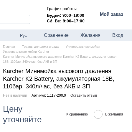
График работы:
Мой заказ
Будни: 9:00–19:00
Сб, Вс: 9:00–17:00
Сравнение
Желания
Вход
Рус
Главная
Товары для дома и сада
Универсальные мойки
Универсальные мойки Karcher
Karcher Минимойка высокого давления Karcher K2 Battery, аккумуляторная
18В, 110бар, 340л/час, без АКБ и ЗП
Karcher Минимойка высокого давления
Karcher K2 Battery, аккумуляторная 18В,
110бар, 340л/час, без АКБ и ЗП
Нет в наличии
Артикул: 1.117-200.0
Оставить отзыв
Цену
К сравнению
В желания
уточняйте