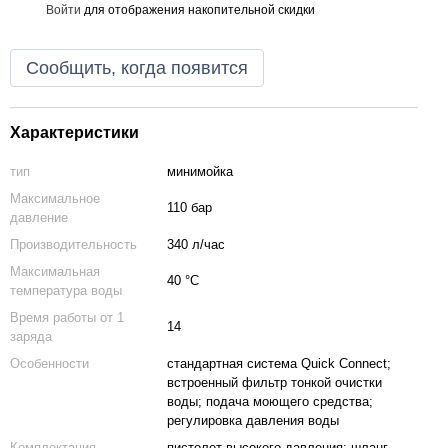
Войти
для отображения накопительной скидки
%
Сообщить, когда появится
Характеристики
тип
минимойка
Максимальное
110 бар
давление
Производительность
340 л/час
Максимальная
40 °C
температура воды
Время работы от 1
14
заряда
Особенности
стандартная система Quick Connect;
встроенный фильтр тонкой очистки
воды; подача моющего средства;
регулировка давления воды
Комплектация
пистолет высокого давления; шланг