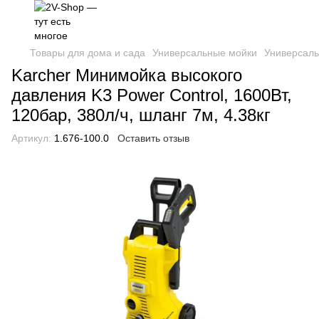
Товары для дома и сада
Универсальные мойки
Универсаль
Karcher Минимойка высокого
давления K3 Power Control, 1600Вт,
120бар, 380л/ч, шланг 7м, 4.38кг
Артикул:
1.676-100.0
Оставить отзыв