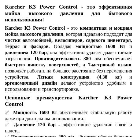
Karcher K3 Power Control - это эффективная
мойка высокого давления для бытового
использования!
Karcher K3 Power Control
- это
компактная и мощная
мойка высокого давления
, которая идеально подходит для
чистки автомобилей, велосипедов, садового инвентаря,
террас и фасадов
. Обладая
мощностью 1600 Вт
и
давлением 120 бар
, она эффективно удаляет даже стойкие
загрязнения.
Производительность 380 л/ч
обеспечивает
быструю очистку поверхностей
, а
7-метровый шланг
позволяет работать на большее расстояние без перемещения
устройства.
Легкая конструкция (4,38 кг)
и
эргономичный дизайн
делают устройство удобным в
использовании и транспортировке.
Основные преимущества Karcher K3 Power
Control
✅
Мощность 1600 Вт
обеспечивает стабильную работу
даже при длительном использовании.
✅
Давление 120 бар
- эффективное удаление грязи и
налета.
✅
Производительность 380 л/ч
– быстрая уборка больших