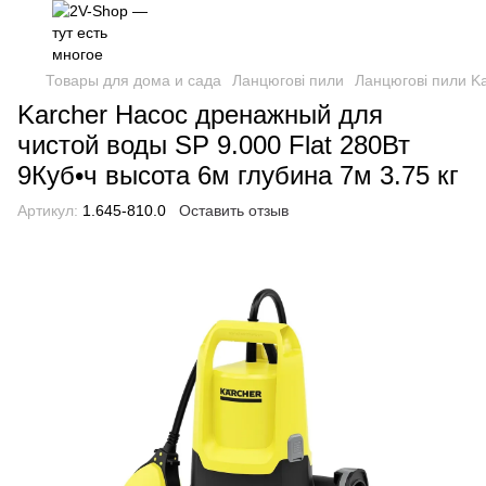
Товары для дома и сада
Ланцюгові пили
Ланцюгові пили K
Karcher Насос дренажный для
чистой воды SP 9.000 Flat 280Вт
9Куб•ч высота 6м глубина 7м 3.75 кг
Артикул:
1.645-810.0
Оставить отзыв