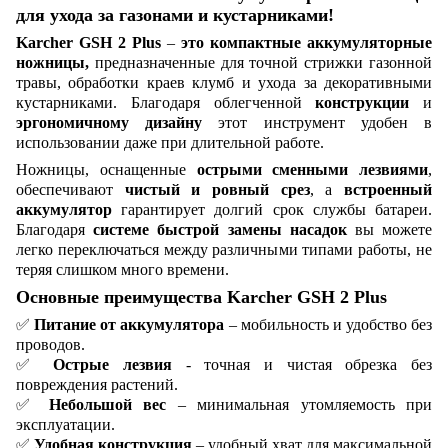
для ухода за газонами и кустарниками!
Karcher GSH 2 Plus
–
это компактные аккумуляторные
ножницы,
предназначенные для точной стрижки газонной
травы, обработки краев клумб и ухода за декоративными
кустарниками. Благодаря облегченной
конструкции
и
эргономичному дизайну
этот инструмент удобен в
использовании даже при длительной работе.
Ножницы, оснащенные
острыми сменными лезвиями
,
обеспечивают
чистый и ровный срез
, а
встроенный
аккумулятор
гарантирует долгий срок службы батареи.
Благодаря
системе быстрой замены насадок
вы можете
легко переключаться между различными типами работы, не
теряя слишком много времени.
Основные преимущества Karcher GSH 2 Plus
✅
Питание от аккумулятора
– мобильность и удобство без
проводов.
✅
Острые лезвия
- точная и чистая обрезка без
повреждения растений.
✅
Небольшой вес
– минимальная утомляемость при
эксплуатации.
✅
Удобная конструкция
– удобный хват для максимальной