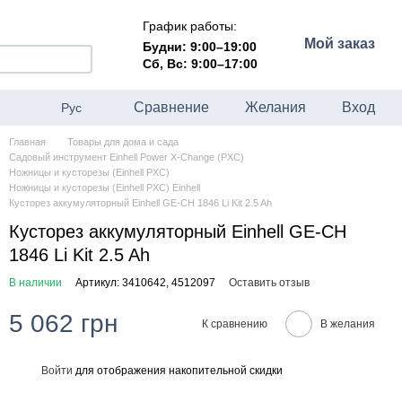
График работы:
Мой заказ
Будни: 9:00–19:00
Сб, Вс: 9:00–17:00
Сравнение
Желания
Вход
Рус
Главная
Товары для дома и сада
Садовый инструмент Einhell Power X-Change (PXC)
Ножницы и кусторезы (Einhell PXC)
Ножницы и кусторезы (Einhell PXC) Einhell
Кусторез аккумуляторный Einhell GE-CH 1846 Li Kit 2.5 Ah
Кусторез аккумуляторный Einhell GE-CH
1846 Li Kit 2.5 Ah
В наличии
Артикул: 3410642, 4512097
Оставить отзыв
5 062 грн
К сравнению
В желания
Войти
для отображения накопительной скидки
%