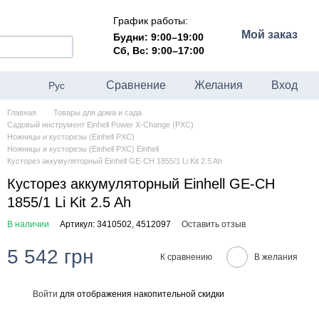
График работы:
Мой заказ
Будни: 9:00–19:00
Сб, Вс: 9:00–17:00
Сравнение
Желания
Вход
Рус
Главная
Товары для дома и сада
Садовый инструмент Einhell Power X-Change (PXC)
Ножницы и кусторезы (Einhell PXC)
Ножницы и кусторезы (Einhell PXC) Einhell
Кусторез аккумуляторный Einhell GE-CH 1855/1 Li Kit 2.5 Ah
Кусторез аккумуляторный Einhell GE-CH
1855/1 Li Kit 2.5 Ah
В наличии
Артикул: 3410502, 4512097
Оставить отзыв
5 542 грн
К сравнению
В желания
Войти
для отображения накопительной скидки
%