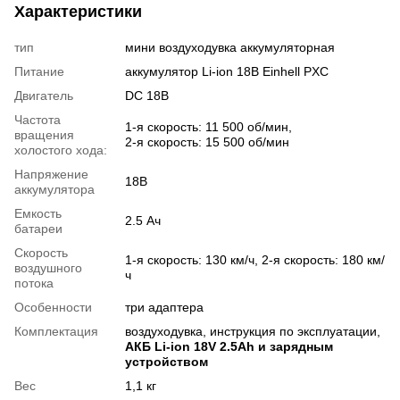
Характеристики
тип
мини воздуходувка аккумуляторная
Питание
аккумулятор Li-ion 18В Einhell PXC
Двигатель
DC 18В
Частота
1-я скорость: 11 500 об/мин,
вращения
2-я скорость: 15 500 об/мин
холостого хода:
Напряжение
18В
аккумулятора
Емкость
2.5 Ач
батареи
Скорость
1-я скорость: 130 км/ч, 2-я скорость: 180 км/
воздушного
ч
потока
Особенности
три адаптера
Комплектация
воздуходувка, инструкция по эксплуатации,
АКБ Li-ion 18V 2.5Ah и зарядным
устройством
Вес
1,1 кг