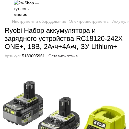
Инструмент и оборудование
Электроинструменты
Аккумул
Ryobi Набор аккумулятора и
зарядного устройства RC18120-242X
ONE+, 18В, 2А•ч+4А•ч, ЗУ Lithium+
Артикул:
5133005961
Оставить отзыв