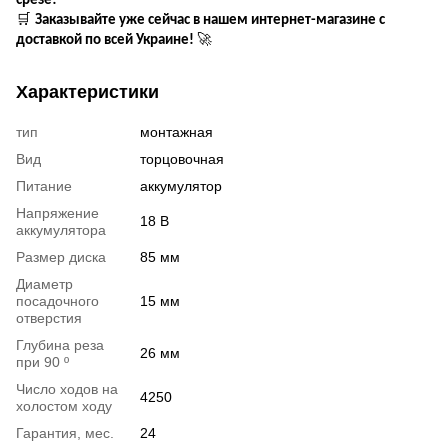
срезе!
🛒
Заказывайте уже сейчас в нашем интернет-магазине с
🚀
доставкой по всей Украине!
Характеристики
тип
монтажная
Вид
торцовочная
Питание
аккумулятор
Напряжение
18 В
аккумулятора
Размер диска
85 мм
Диаметр
посадочного
15 мм
отверстия
Глубина реза
26 мм
при 90 º
Число ходов на
4250
холостом ходу
Гарантия, мес.
24