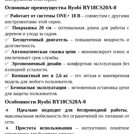
Основные преимущества Ryobi RY18CS20A-0
✅
Работает от системы ONE+ 18 В
– совместим с другими
инструментами этой серии.
✅
Покрышка 20 см
– оптимальная длина для работы с
деревом и ухода за садом.
✅
Бесщеточный двигатель
– повышенная мощность и
долговечность.
✅
Автоматическая смазка цепи
– минимизирует износ и
увеличивает срок службы.
✅
Эргономичный дизайн
– комфортная эксплуатация без
излишней усталости.
✅
Компактный вес в 2,6 кг
– это легкая и маневренная
модель для любого пользователя.
✅
Безопасная эксплуатация
– мгновенная остановка цепи
для защиты пользователя.
Особенности Ryobi RY18CS20A-0
🔹
Идеально подходит для беспроводной работы
,
максимальная мобильность без ограничений по питанию от
сети.
🔹
Простота использования
– интуитивно понятное
управление для быстрого запуска.