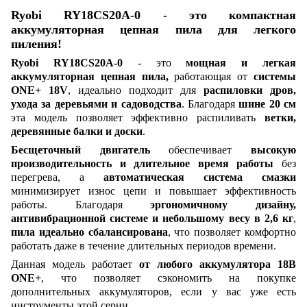
Ryobi RY18CS20A-0 - это компактная
аккумуляторная цепная пила для легкого
пиления!
Ryobi RY18CS20A-0
- это
мощная и легкая
аккумуляторная цепная пила,
работающая от
системы
ONE+ 18V
, идеально подходит для
распиловки дров,
ухода за деревьями и садоводства
. Благодаря
шине 20 см
эта модель позволяет эффективно распиливать
ветки,
деревянные балки и доски
.
Бесщеточный двигатель
обеспечивает
высокую
производительность и длительное время работы
без
перегрева, а
автоматическая система смазки
минимизирует износ цепи и повышает эффективность
работы. Благодаря
эргономичному дизайну,
антивибрационной системе и небольшому весу в 2,6 кг
,
пила идеально сбалансирована
, что позволяет комфортно
работать даже в течение длительных периодов времени.
Данная модель работает
от любого аккумулятора 18В
ONE+
, что позволяет сэкономить на покупке
дополнительных аккумуляторов, если у вас уже есть
инструменты этой серии.