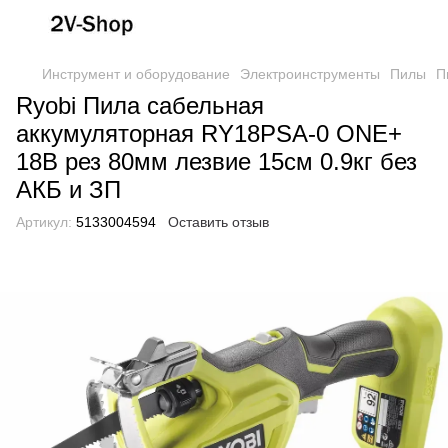
Инструмент и оборудование
Электроинструменты
Пилы
П
Ryobi Пила сабельная
аккумуляторная RY18PSA-0 ONE+
18В рез 80мм лезвие 15см 0.9кг без
АКБ и ЗП
Артикул:
5133004594
Оставить отзыв