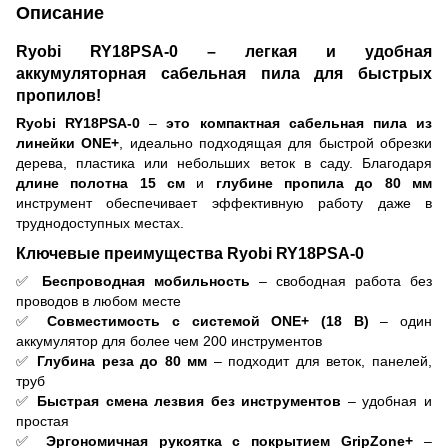
Описание
Ryobi RY18PSA-0 – легкая и удобная
аккумуляторная сабельная пила для быстрых
пропилов!
Ryobi RY18PSA-0
–
это компактная сабельная пила из
линейки ONE+
, идеально подходящая для быстрой обрезки
дерева, пластика или небольших веток в саду. Благодаря
длине полотна 15 см
и
глубине пропила до 80 мм
инструмент обеспечивает эффективную работу даже в
труднодоступных местах.
Ключевые преимущества Ryobi RY18PSA-0
✅
Беспроводная мобильность
– свободная работа без
проводов в любом месте
✅
Совместимость с системой ONE+ (18 В)
– один
аккумулятор для более чем 200 инструментов
✅
Глубина реза до 80 мм
– подходит для веток, панелей,
труб
✅
Быстрая смена лезвия без инструментов
– удобная и
простая
✅
Эргономичная рукоятка с покрытием GripZone+
–