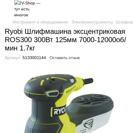
Инструмент и оборудование
Электроинструменты
Шлифов
Ryobi Шлифмашина эксцентриковая
ROS300 300Вт 125мм 7000-12000об/
мин 1.7кг
Артикул:
5133001144
Оставить отзыв