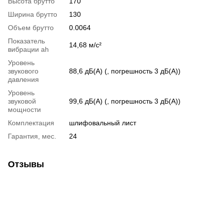
Высота брутто
170
Ширина брутто
130
Объем брутто
0.0064
Показатель
14,68 м/с²
вибрации ah
Уровень
звукового
88,6 дБ(А) (, погрешность 3 дБ(А))
давления
Уровень
звуковой
99,6 дБ(А) (, погрешность 3 дБ(А))
мощности
Комплектация
шлифовальный лист
Гарантия, мес.
24
Отзывы