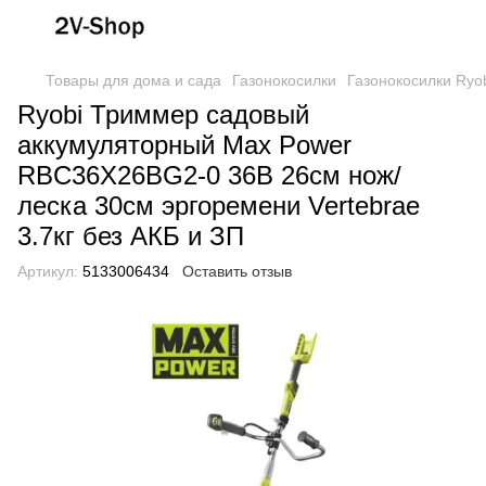
Товары для дома и сада
Газонокосилки
Газонокосилки Ryo
Ryobi Триммер садовый
аккумуляторный Max Power
RBC36X26BG2-0 36В 26см нож/
леска 30см эргоремени Vertebrae
3.7кг без АКБ и ЗП
Артикул:
5133006434
Оставить отзыв