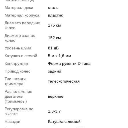
Материал деки
сталь
Материал корпуса
пластик
Диаметр передних
175 см
колес
Диаметр задних
152 см
колес
Уровень шума
81 дБ
Катушка с леской
5 м х 1,6 мм
Конструкция
Форма рукояти D-типа
Привод колес
задний
Тип штанги
телескопическая
триммера
Расположение
двигателя
верхнее
(триммеры)
Регулировка по
1,3-3,7
высоте
Насадки
Катушка с леской