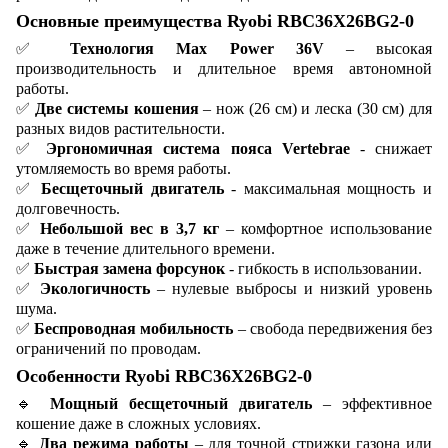
Основные преимущества Ryobi RBC36X26BG2-0
✅
Технология Max Power 36V
– высокая
производительность и длительное время автономной
работы.
✅
Две системы кошения
– нож (26 см) и леска (30 см) для
разных видов растительности.
✅
Эргономичная система пояса Vertebrae
- снижает
утомляемость во время работы.
✅
Бесщеточный двигатель
- максимальная мощность и
долговечность.
✅
Небольшой вес в 3,7 кг
– комфортное использование
даже в течение длительного времени.
✅
Быстрая замена форсунок
- гибкость в использовании.
✅
Экологичность
– нулевые выбросы и низкий уровень
шума.
✅
Беспроводная мобильность
– свобода передвижения без
ограничений по проводам.
Особенности Ryobi RBC36X26BG2-0
🔹
Мощный бесщеточный двигатель
– эффективное
кошение даже в сложных условиях.
🔹
Два режима работы
– для точной стрижки газона или