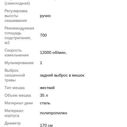
(самоходная)
Регулировка
высоты
ручно
скашивания
Рекомендуемая
площадь
700
подстригания,
м2
Скорость
12000 об/мин,
измельчения
Мульчирование
1
Выброс
скошенной
задний выброс в мешок
травы
Тип мешка
жесткий
Объем мешка
35 л
Материал деки
сталь
Материал
полипропилен
корпуса
Диаметр
170 см