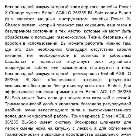
Беспроводной аккумуляторный триммер-коса линейки Power
X-Change system Einhell AGILLO 36/255 BL-Solo серии Expert
plus является мощным инструментом линейки Power X-
Change system, который поможет вам сохранить ваш газон в
безупречном состоянии в тех местах, которые не могут быть
обработаны с помощью газонокосилки. Тихий, безопасный и
простой в использовании. Вы можете работать именно там,
где это Вам необходимо благодаря отсутствию кабеля
питания, нет необходимости в розетках и кабельных
барабанах и полностью отсутствует риск случайного
повреждения кабеля или возможность споткнуться о нем.
Беспроводной аккумуляторный триммер-коса Einhell AGILLO
36/255 BL-Solo обеспечивает отличные результаты
скашивания благодаря бесщеточному двигателю Einhell. Для
эффективного кошения триммер-коса Einhell AGILLO 36/255
BL-Solo может быть оснащен ножом или катушкой с леской.
Триммером-косой удобно управлять благодаря регулируемой
двойной ручке велосипедного типа и высококачественного
пояса для комфортной работы. Триммер-коса Einhell AGILLO
36/255 BL-Solo имеет систему блокировки шпинделя для
легкой смены ножа на катушку с леской, а для облегчения
транспортировки и экономии пространства раздельную ручку