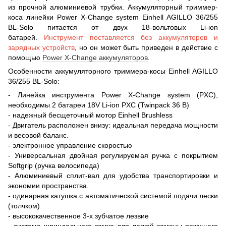
из прочной алюминиевой трубки. Аккумуляторный триммер-
коса линейки Power X-Change system Einhell AGILLO 36/255
BL-Solo питается от двух 18-вольтовых Li-ion
батарей.
Инструмент поставляется без аккумуляторов и
зарядных устройств
, но он может быть приведен в действие с
помощью
Power X-Change аккумуляторов
.
Особенности аккумуляторного триммера-косы Einhell AGILLO
36/255 BL-Solo:
- Линейка инструмента Power X-Change system (PXC),
необходимы 2 батареи 18V Li-ion PXC (Twinpack 36 В)
- надежный бесщеточный мотор Einhell Brushless
- Двигатель расположен внизу: идеальная передача мощности
и весовой баланс.
- электронное управление скоростью
- Универсальная двойная регулируемая ручка с покрытием
Softgrip (ручка велосипеда)
- Алюминиевый сплит-вал для удобства транспортировки и
экономии пространства.
- одинарная катушка с автоматической системой подачи лески
(толчком)
- высококачественное 3-х зубчатое лезвие
- система шпиндельного замка для легкой замены режущего