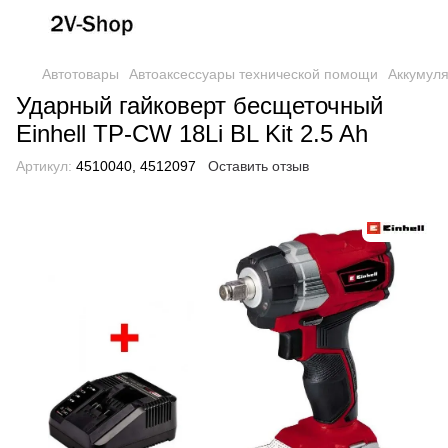
Автотовары
Автоаксессуары технической помощи
Аккумуля
Ударный гайковерт бесщеточный
Einhell TP-CW 18Li BL Kit 2.5 Ah
Артикул:
4510040, 4512097
Оставить отзыв