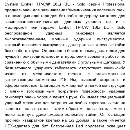
System Einhell
TP-CW 18Li BL
- Solo серии Professional
предназначен для завинчивания/вывинчивания колесных гаек,
а с помощью адаптера для бит работ по дереву, металлу: для
завинчивания/вывинчивания длинных укропов так и в
мастерской или гараже. Einhell TP-CW 18Li BL - Solo
беспроводной ударный гайковерт является
высококачественным, мощным ударным инструментом,
который позволяет выкручивать даже ржавые колесные гайки
без особого труда. Он оснащен бесщеточным двигателем для
лучшей производительности и продления времени работы по
сравнению с обычными двигателями с угольными щетками. У
безщеточного ударного гайковерта отсутствует какой-либо
износ от механического трения с максимальным
затягивающим моментом 215 Нм, высокой скоростью и
эффективностью. Благодаря компактной и легкой конструкции
с мягким эргономичным покрытием поверхности ударный
гайковерт очень хорошо лежит в руке. Он имеет специальный
ударный механизм для устранения любых торсионных сил на
запястье пользователя. Таким образом, пользователь может
легко затянуть даже ржавые колесные гайки. Он оснащен
прочной квадратной крепью на 1/2 дюйма, а также имеется
HEX-адаптер для бит. Встроенная Led подсветка освещает