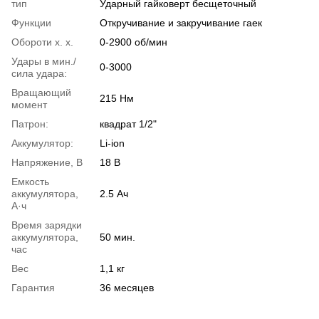
тип
Ударный гайковерт бесщеточный
Функции
Откручивание и закручивание гаек
Обороти х. х.
0-2900 об/мин
Удары в мин./
0-3000
сила удара:
Вращающий
215 Нм
момент
Патрон:
квадрат 1/2"
Аккумулятор:
Li-ion
Напряжение, В
18 В
Емкость
аккумулятора,
2.5 Ач
А·ч
Время зарядки
аккумулятора,
50 мин.
час
Вес
1,1 кг
Гарантия
36 месяцев