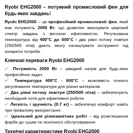
Ryobi EHG2000 – потужний промисловий фен для
будь-яких завдань!
Ryobi EHG2000
– це
професійний промисловий фен
, який
має потужність
2000 Вт
, що дозволяє виконувати широкий
спектр завдань з високою ефективністю. Регульована
температура від
400°C до 600°C
і два рівні потоку повітря
(250/500 л/хв) дають змогу налаштувати інструмент під
конкретні потреби.
Ключові переваги Ryobi EHG2000
✅
Потужність 2000 Вт
– швидкий нагрів для будь-яких
професійних задач.
✅
Температура 400°C - 600°C
– можливість точного
регулювання температури для різних матеріалів.
✅
Два рівні потоку повітря (250/500 л/хв)
– забезпечують
необхідний потік для ефективної роботи.
✅
Легкість і зручність (0.7 кг)
– забезпечує комфорт навіть
при тривалому використанні.
✅
Ідеальний для різноманітних робіт
– від розм’якшення
фарби до сушки та технічного обслуговування.
Технічні характеристики Ryobi EHG2000