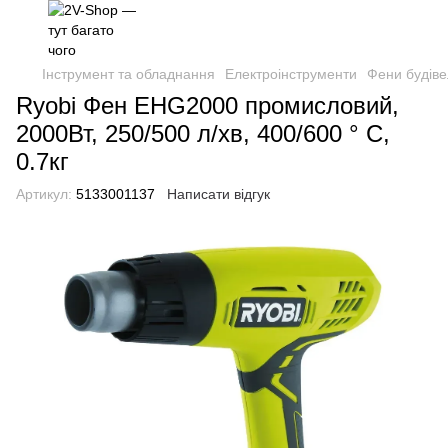
Інструмент та обладнання
Електроінструменти
Фени будіве
Ryobi Фен EHG2000 промисловий,
2000Вт, 250/500 л/хв, 400/600 ° С,
0.7кг
Артикул:
5133001137
Написати відгук