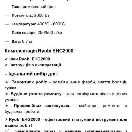
промисловий фен
Тип:
2000 Вт
Потужність:
400°C - 600°C
Температура:
250/500 л/хв
Потік повітря:
0.7 кг
Вага:
Комплектація Ryobi EHG2000
✔
Фен Ryobi EHG2000
✔
Інструкція з експлуатації
– Ідеальний вибір для:
🔸
Ремонтних робіт
– розм’якшення фарби, зняття ізоляції,
сушки.
🔸
Будівництва та ремонту
– для нагріву матеріалів у різних
умовах.
🔸
Професійних застосувань
– майстерні, ремонтні та
будівельні роботи.
⚡
Ryobi EHG2000 – ефективний і потужний інструмент для
ваших робіт!
🛒
Замовляйте зараз у нашому інтернет-магазині з