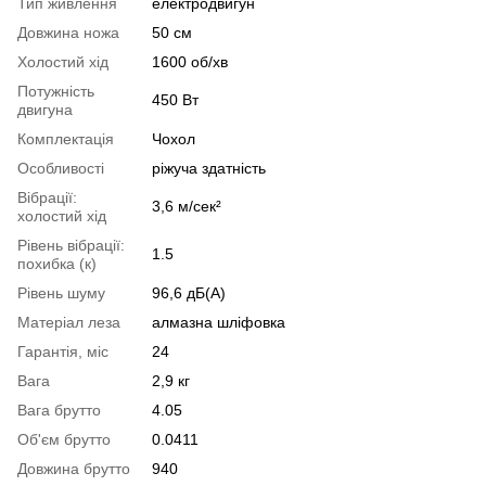
Тип живлення
електродвигун
Довжина ножа
50 см
Холостий хід
1600 об/хв
Потужність
450 Вт
двигуна
Комплектація
Чохол
Особливості
ріжуча здатність
Вібрації:
3,6 м/сек²
холостий хід
Рівень вібрації:
1.5
похибка (к)
Рівень шуму
96,6 дБ(А)
Матеріал леза
алмазна шліфовка
Гарантія, міс
24
Вага
2,9 кг
Вага брутто
4.05
Об'єм брутто
0.0411
Довжина брутто
940