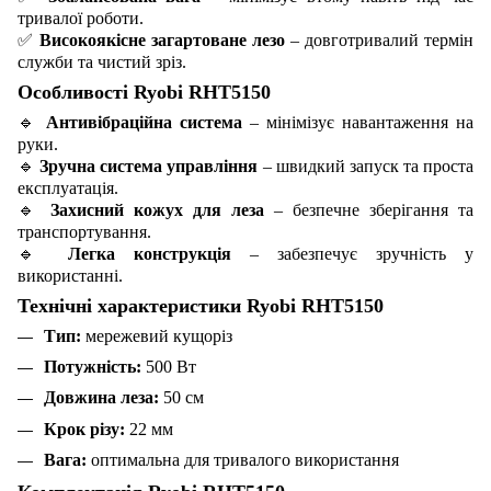
тривалої роботи.
✅
Високоякісне загартоване лезо
– довготривалий термін
служби та чистий зріз.
Особливості Ryobi RHT5150
🔹
Антивібраційна система
– мінімізує навантаження на
руки.
🔹
Зручна система управління
– швидкий запуск та проста
експлуатація.
🔹
Захисний кожух для леза
– безпечне зберігання та
транспортування.
🔹
Легка конструкція
– забезпечує зручність у
використанні.
Технічні характеристики Ryobi RHT5150
Тип:
мережевий кущоріз
Потужність:
500 Вт
Довжина леза:
50 см
Крок різу:
22 мм
Вага:
оптимальна для тривалого використання