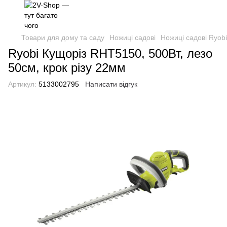
Товари для дому та саду
Ножиці садові
Ножиці садові Ryobi
Ryobi Кущоріз RHT5150, 500Вт, лезо
50см, крок різу 22мм
Артикул:
5133002795
Написати відгук