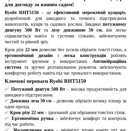
для догляду за вашим садом!
Ryobi RHT5150
– це
ефективний мережевий кущоріз
,
розроблений для швидкого та точного підстригання
живоплотів, кущів та садових рослин. Завдяки
потужному
двигуну 500 Вт
та
лезу довжиною 50 см
, він легко
справляється навіть із густими гілками, забезпечуючи
чистий та рівний зріз.
Крок різу
22 мм
дозволяє без зусиль обрізати товсті гілки, а
ергономічний дизайн
і
легка конструкція
роблять
інструмент зручним у використанні.
Антивібраційна
система
та зручне розташування рукояток забезпечують
комфортну роботу навіть під час тривалого використання.
Ключові переваги Ryobi RHT5150
✅
Потужний двигун 500 Вт
– висока продуктивність для
швидкого підстригання.
✅
Довжина леза 50 см
– дозволяє обрізати велику площу за
один прохід.
✅
Крок різу 22 мм
– ідеальний для обрізання товстих гілок.
✅
Ергономічна ручка
– забезпечує комфорт та контроль
під час роботи.
✅
Збалансована вага
– мінімізує втому навіть під час