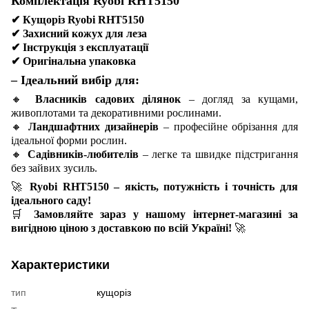
Комплектація Ryobi RHT5150
✔
Кущоріз Ryobi RHT5150
✔
Захисний кожух для леза
✔
Інструкція з експлуатації
✔
Оригінальна упаковка
– Ідеальний вибір для:
🔸
Власників садових ділянок
– догляд за кущами,
живоплотами та декоративними рослинами.
🔸
Ландшафтних дизайнерів
– професійне обрізання для
ідеальної форми рослин.
🔸
Садівників-любителів
– легке та швидке підстригання
без зайвих зусиль.
🚀
Ryobi RHT5150 – якість, потужність і точність для
ідеального саду!
🛒
Замовляйте зараз у нашому інтернет-магазині за
вигідною ціною з доставкою по всій Україні!
🚀
Характеристики
тип
кущоріз