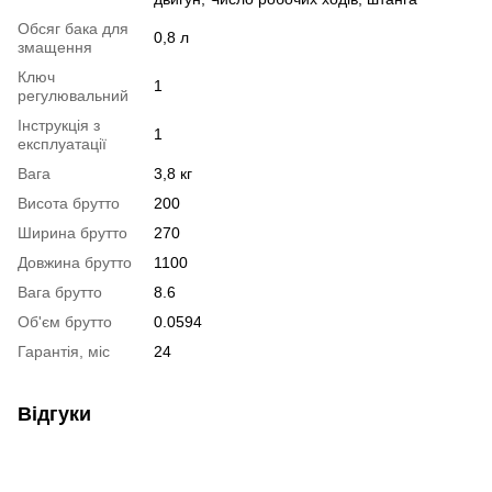
Обсяг бака для
0,8 л
змащення
Ключ
1
регулювальний
Інструкція з
1
експлуатації
Вага
3,8 кг
Висота брутто
200
Ширина брутто
270
Довжина брутто
1100
Вага брутто
8.6
Об'єм брутто
0.0594
Гарантія, міс
24
Відгуки