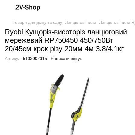
Товари для дому та саду
Ланцюгові пили
Ланцюгові пили R
Ryobi Кущоріз-висоторіз ланцюговий
мережевий RP750450 450/750Вт
20/45см крок різу 20мм 4м 3.8/4.1кг
Артикул:
5133002315
Написати відгук