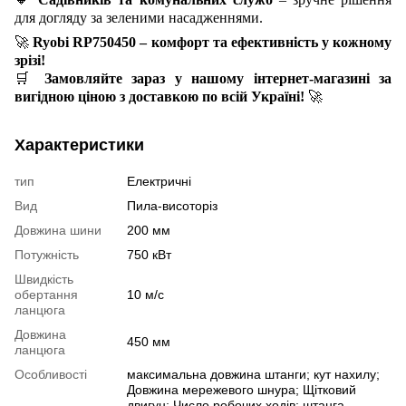
для догляду за зеленими насадженнями.
🚀
Ryobi RP750450 – комфорт та ефективність у кожному
зрізі!
🛒
Замовляйте зараз у нашому інтернет-магазині за
вигідною ціною з доставкою по всій Україні!
🚀
Характеристики
тип
Електричні
Вид
Пила-висоторіз
Довжина шини
200 мм
Потужність
750 кВт
Швидкість
обертання
10 м/с
ланцюга
Довжина
450 мм
ланцюга
Особливості
максимальна довжина штанги; кут нахилу;
Довжина мережевого шнура; Щітковий
двигун; Число робочих ходів; штанга