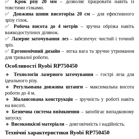
✅
Крок різу 20 мм
– дозволяє працювати навіть із
товстими гілками.
✅
Довжина шини висоторіза 20 см
– для ефективного
зрізу гілок.
✅
Робоча висота до 4 метрів
– зручна обрізка навіть
важкодоступних ділянок.
✅
Лазерне заточування лез
– забезпечує чистий і точний
зріз.
✅
Ергономічний дизайн
– легка вага та зручне утримання
для тривалої роботи.
Особливості Ryobi RP750450
🔹
Технологія лазерного заточування
– гострі леза для
ідеального різу.
🔹
Регульована довжина штанги
– максимальна висота
роботи до 4 м.
🔹
Збалансована конструкція
– зручність у роботі навіть
на висоті.
🔹
Безпечна система ввімкнення
– запобігає випадковому
запуску.
🔹
Високоякісні матеріали
– довговічність і надійність.
Технічні характеристики Ryobi RP750450