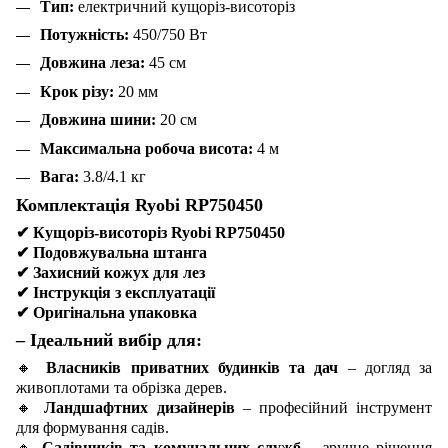
Тип:
електричний кущоріз-висоторіз
Потужність:
450/750 Вт
Довжина леза:
45 см
Крок різу:
20 мм
Довжина шини:
20 см
Максимальна робоча висота:
4 м
Вага:
3.8/4.1 кг
Комплектація Ryobi RP750450
✔
Кущоріз-висоторіз Ryobi RP750450
✔
Подовжувальна штанга
✔
Захисний кожух для лез
✔
Інструкція з експлуатації
✔
Оригінальна упаковка
– Ідеальний вибір для:
🔸
Власників приватних будинків та дач
– догляд за
живоплотами та обрізка дерев.
🔸
Ландшафтних дизайнерів
– професійний інструмент
для формування садів.
🔸
Садівників та комунальних служб
– зручне рішення