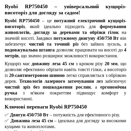
Ryobi RP750450 – універсальний кущоріз-
висоторіз для догляду за садом!
Ryobi RP750450
– це
потужний електричний кущоріз-
висоторіз
, який ідеально підходить для
формування
живоплотів, догляду за деревами та обрізки гілок
на
значній висоті. Завдяки
потужному двигуну 450/750 Вт
він
забезпечує
чистий та точний різ
без зайвих зусиль, а
подовжувальна штанга
дозволяє працювати на висоті до
4
метрів
, що значно розширює можливості використання.
Кущоріз має
довжину леза 45 см
з кроком різу
20 мм
, що
дозволяє ефективно обрізати навіть товсті гілки, а висоторіз
із
20-сантиметровою шиною
легко справляється з обрізкою
дерев.
Технологія лазерного заточування лез
забезпечує
чистий зріз без пошкодження рослин
, а
ергономічна
ручка
з м'яким покриттям підвищує комфорт у
використанні.
Ключові переваги Ryobi RP750450
✅
Двигун 450/750 Вт
– потужність для ефективного різу.
✅
Довжина леза 45 см
– ідеальна для догляду за високими
кущами та живоплотами.