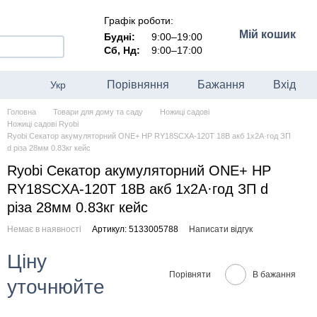
Графік роботи:
Мій кошик
Будні:
9:00–19:00
Сб, Нд:
9:00–17:00
Порівняння
Бажання
Вхід
Укр
Головна
Товари для дому та саду
Ножиці садові
Ножиці садові Ryobi
Ryobi Секатор акумуляторний ONE+ HP RY18SCXA-120T 18В акб 1х2А·год ЗП
d різа 28мм 0.83кг кейс
Ryobi Секатор акумуляторний ONE+ HP
RY18SCXA-120T 18В акб 1х2А·год ЗП d
різа 28мм 0.83кг кейс
Немає в наявності
Артикул: 5133005788
Написати відгук
Ціну
Порівняти
В бажання
уточнюйте