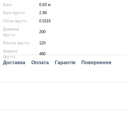
Вага
0,83 кг
Вага брутто
2.89
Об'єм брутто
0.0115
Довжина
200
брутто
Висота брутто
120
Ширина
480
брутто
Доставка
Оплата
Гарантія
Повернення