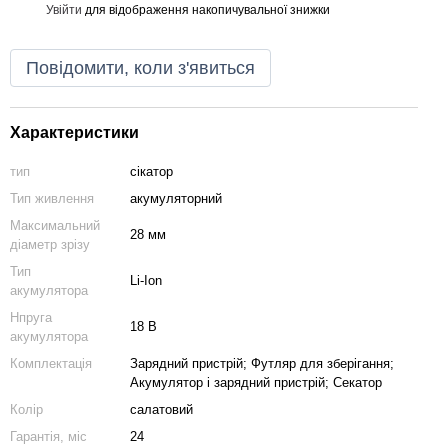
Увійти
для відображення накопичувальної знижки
%
Повідомити, коли з'явиться
Характеристики
тип
сікатор
Тип живлення
акумуляторний
Максимальний
28 мм
діаметр зрізу
Тип
Li-Ion
акумулятора
Нпруга
18 В
акумулятора
Комплектація
Зарядний пристрій; Футляр для зберігання;
Акумулятор і зарядний пристрій; Секатор
Колір
салатовий
Гарантія, міс
24