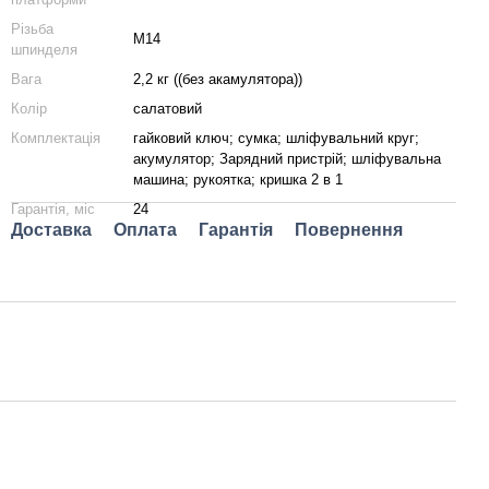
Різьба
M14
шпинделя
Вага
2,2 кг ((без акамулятора))
Колір
салатовий
Комплектація
гайковий ключ; сумка; шліфувальний круг;
акумулятор; Зарядний пристрій; шліфувальна
машина; рукоятка; кришка 2 в 1
Гарантія, міс
24
Доставка
Оплата
Гарантія
Повернення