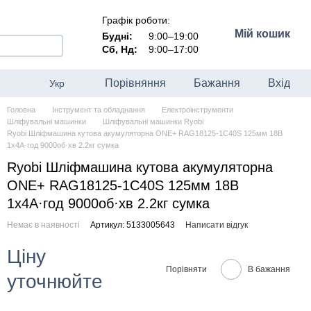
Графік роботи:
Мій кошик
Будні:
9:00–19:00
Сб, Нд:
9:00–17:00
Порівняння
Бажання
Вхід
Укр
Головна
Інструмент та обладнання
Електроінструменти
Шліфувальні машинки
Шліфувальні машинки Ryobi
Ryobi Шліфмашина кутова акумуляторна ONE+ RAG18125-1C40S 125мм 18В
1х4А·год 9000об·хв 2.2кг сумка
Ryobi Шліфмашина кутова акумуляторна
ONE+ RAG18125-1C40S 125мм 18В
1х4А·год 9000об·хв 2.2кг сумка
Немає в наявності
Артикул: 5133005643
Написати відгук
Ціну
Порівняти
В бажання
уточнюйте