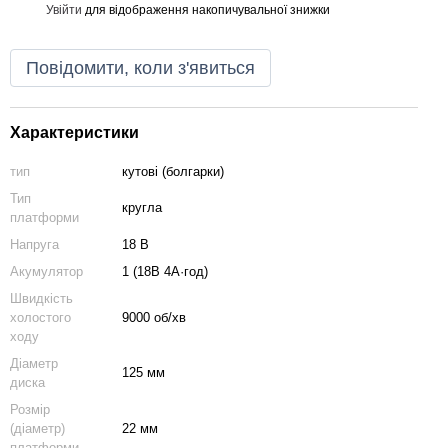
Увійти
для відображення накопичувальної знижки
%
Повідомити, коли з'явиться
Характеристики
тип
кутові (болгарки)
Тип
кругла
платформи
Напруга
18 В
Акумулятор
1 (18В 4А·год)
Швидкість
холостого
9000 об/хв
ходу
Діаметр
125 мм
диска
Розмір
(діаметр)
22 мм
платформи