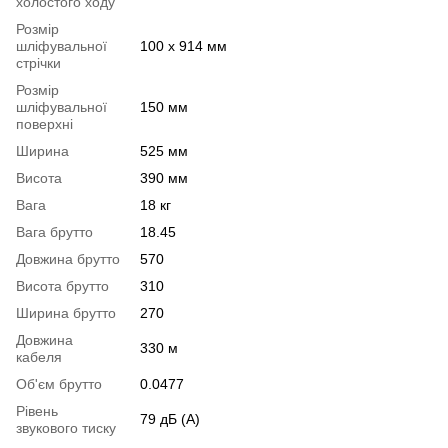
холостого ходу
Розмір
шліфувальної
100 х 914 мм
стрічки
Розмір
шліфувальної
150 мм
поверхні
Ширина
525 мм
Висота
390 мм
Вага
18 кг
Вага брутто
18.45
Довжина брутто
570
Висота брутто
310
Ширина брутто
270
Довжина
330 м
кабеля
Об'єм брутто
0.0477
Рівень
79 дБ (А)
звукового тиску