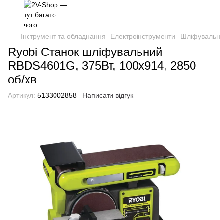
Інструмент та обладнання
Електроінструменти
Шліфувальн
Ryobi Станок шліфувальний
RBDS4601G, 375Вт, 100х914, 2850
об/хв
Артикул:
5133002858
Написати відгук