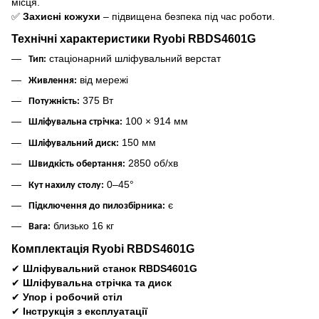
місця.
✅
Захисні кожухи
– підвищена безпека під час роботи.
Технічні характеристики Ryobi RBDS4601G
стаціонарний шліфувальний верстат
Тип:
від мережі
Живлення:
375 Вт
Потужність:
100 × 914 мм
Шліфувальна стрічка:
150 мм
Шліфувальний диск:
2850 об/хв
Швидкість обертання:
0–45°
Кут нахилу столу:
є
Підключення до пилозбірника:
близько 16 кг
Вага:
Комплектація Ryobi RBDS4601G
✔
Шліфувальний станок RBDS4601G
✔
Шліфувальна стрічка та диск
✔
Упор і робочий стіл
✔
Інструкція з експлуатації