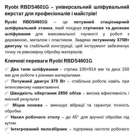
Ryobi RBDS4601G – універсальний шліфувальний
верстат для професіоналів і майстрів!
Ryobi RBDS4601G
– це
потужний стаціонарний
шліфувальний станок
, який поєднує
стрічкове та дискове
шліфування
для максимальної гнучкості у роботі з
деревиною, металом і пластиком. Завдяки
потужному 375Вт
двигуну
та стабільній конструкції, цей інструмент забезпечує
точну та рівномірну обробку матеріалів.
Ключові переваги Ryobi RBDS4601G
✅
Два типи шліфування
– стрічка 100×914 мм та диск 150
мм для роботи з різними матеріалами.
✅
Потужний двигун 375 Вт
– стабільна робота навіть при
інтенсивному навантаженні.
✅
Швидкість обертання 2850 об/хв
– висока ефективність і
якісний результат.
✅
Міцна основа
– зменшує вібрації та гарантує точність
обробки.
✅
Нахил робочого столу
– до 45° для зручної обробки під
кутом.
✅
Інтегрований пилозбірник
– підтримка чистоти робочого