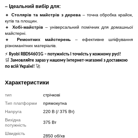
– Ідеальний вибір для:
🔸
Столярів та майстрів з дерева
– точна обробка крайок,
кутів та площин.
🔸
Хобі-майстрів
– універсальний помічник для домашньої
майстерні.
🔸
Ремонтних майстерень
– ефективне шліфування
різноманітних матеріалів.
⚡
Ryobi RBDS4601G – потужність і точність у кожному русі!
🛒
Замовляйте зараз у нашому інтернет-магазині з доставкою
🚀
по всій Україні!
Характеристики
тип
стрічкові
Тип платформи
прямокутна
Напруга
220 В (/ 375 Вт)
Вихідна
375 Вт
потужність
Швидкість
2850 об/хв