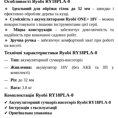
Особливості Ryobi RY18PLA-0
🔹
Ідеальний для обрізки гілок до 32 мм
– швидко і
ефективно обробляє дерева та кущі.
🔹
Сумісність з акумуляторами Ryobi ONE+ 18V
– можна
використовувати з іншими інструментами цієї серії.
🔹
Міцна конструкція
– забезпечує довговічність та
надійність при виконанні садових робіт.
🔹
Зручна ручка
– забезпечує комфортний хват при роботі
на висоті.
Технічні характеристики Ryobi RY18PLA-0
Тип:
акумуляторний сучкоріз-висоторіз
Живлення:
акумулятор 18V (без АКБ та ЗП у
комплекті)
Різ:
до 32 мм
Вага:
3.8 кг
Комплектація Ryobi RY18PLA-0
✔
Акумуляторний сучкоріз-висоторіз Ryobi RY18PLA-0
✔
Інструкція з експлуатації
✔
Оригінальна упаковка