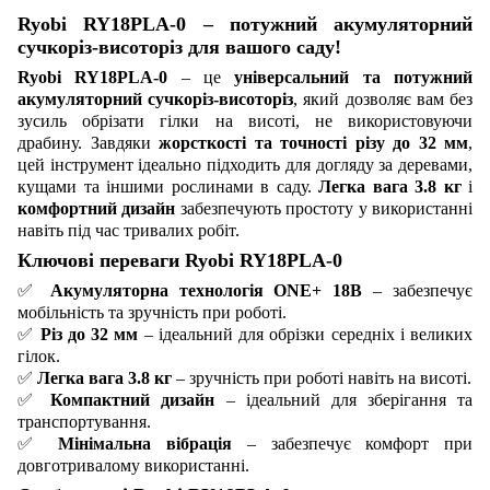
Ryobi RY18PLA-0 – потужний акумуляторний
сучкоріз-висоторіз для вашого саду!
Ryobi RY18PLA-0
– це
універсальний та потужний
акумуляторний сучкоріз-висоторіз
, який дозволяє вам без
зусиль обрізати гілки на висоті, не використовуючи
драбину. Завдяки
жорсткості та точності різу до 32 мм
,
цей інструмент ідеально підходить для догляду за деревами,
кущами та іншими рослинами в саду.
Легка вага 3.8 кг
і
комфортний дизайн
забезпечують простоту у використанні
навіть під час тривалих робіт.
Ключові переваги Ryobi RY18PLA-0
✅
Акумуляторна технологія ONE+ 18В
– забезпечує
мобільність та зручність при роботі.
✅
Різ до 32 мм
– ідеальний для обрізки середніх і великих
гілок.
✅
Легка вага 3.8 кг
– зручність при роботі навіть на висоті.
✅
Компактний дизайн
– ідеальний для зберігання та
транспортування.
✅
Мінімальна вібрація
– забезпечує комфорт при
довготривалому використанні.