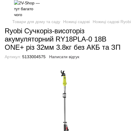
Товари для дому та саду
Ножиці садові
Ножиці садові Ryobi
Ryobi Сучкоріз-висоторіз
акумуляторний RY18PLA-0 18В
ONE+ різ 32мм 3.8кг без АКБ та ЗП
Артикул:
5133004575
Написати відгук