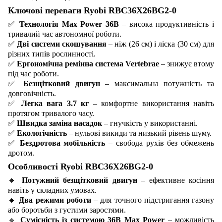
Ключові переваги Ryobi RBC36X26BG2-0
✅
Технологія Max Power 36В
– висока продуктивність і
тривалий час автономної роботи.
✅
Дві системи скошування
– ніж (26 см) і ліска (30 см) для
різних типів рослинності.
✅
Ергономічна ремінна система Vertebrae
– знижує втому
під час роботи.
✅
Безщітковий двигун
– максимальна потужність та
довговічність.
✅
Легка вага 3.7 кг
– комфортне використання навіть
протягом тривалого часу.
✅
Швидка заміна насадок
– гнучкість у використанні.
✅
Екологічність
– нульові викиди та низький рівень шуму.
✅
Бездротова мобільність
– свобода рухів без обмежень
дротом.
Особливості Ryobi RBC36X26BG2-0
🔹
Потужний безщітковий двигун
– ефективне косіння
навіть у складних умовах.
🔹
Два режими роботи
– для точного підстригання газону
або боротьби з густими заростями.
🔹
Сумісність із системою 36В Max Power
– можливість