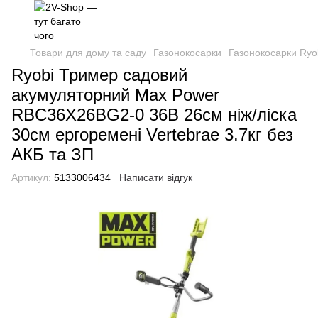
Товари для дому та саду
Газонокосарки
Газонокосарки Ryo
Ryobi Тример садовий
акумуляторний Max Power
RBC36X26BG2-0 36В 26см ніж/ліска
30см ергоремені Vertebrae 3.7кг без
АКБ та ЗП
Артикул:
5133006434
Написати відгук