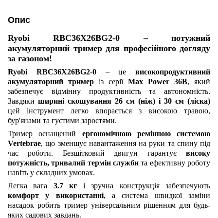
Опис
Ryobi RBC36X26BG2-0 – потужний
акумуляторний тример для професійного догляду
за газоном!
Ryobi RBC36X26BG2-0
– це
високопродуктивний
акумуляторний тример
із серії
Max Power 36В
, який
забезпечує відмінну продуктивність та автономність.
Завдяки
ширині скошування 26 см (ніж) і 30 см (ліска)
цей інструмент легко впорається з високою травою,
бур'янами та густими заростями.
Тример оснащений
ергономічною ремінною системою
Vertebrae
, що зменшує навантаження на руки та спину під
час роботи. Безщітковий двигун гарантує
високу
потужність, тривалий термін служби
та ефективну роботу
навіть у складних умовах.
Легка вага
3.7 кг
і зручна конструкція забезпечують
комфорт у використанні
, а система швидкої заміни
насадок робить тример універсальним рішенням для будь-
яких садових завдань.