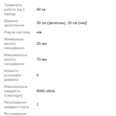
Тривалість
роботи від 1
40 хв
заряду
Ширина
30 см ((волосінь), 26 см (ніж))
захоплення
Ріжуча система
ніж
Мінімальна
висота
20 мм
скошування
Максимальна
висота
70 мм
скошування
Кількість
установок
6
довжини
Максимальна
швидкість
8000 об/хв
(самохідні)
Регулювання
1
швидкості руху
Регулювання