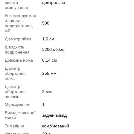
висоти
центральна
скошування
Рекомендуемая
площадь
500
подстригания,
м2
Діаметр ліски
1,6 см
Швидкість
3200 об,/хв,
подрібнення
Довжина ножа
0,14 см
Діаметр
обертання
255 мм
ножа
Діаметр
обертання
2 мм
волосіні
Мульчування
1
Викид скошеної
задній викид
трави
Тип мішка
комбінований