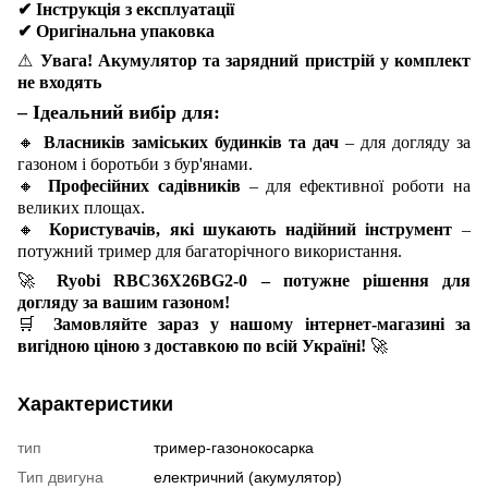
✔
Інструкція з експлуатації
✔
Оригінальна упаковка
⚠
Увага! Акумулятор та зарядний пристрій у комплект
не входять
– Ідеальний вибір для:
🔸
Власників заміських будинків та дач
– для догляду за
газоном і боротьби з бур'янами.
🔸
Професійних садівників
– для ефективної роботи на
великих площах.
🔸
Користувачів, які шукають надійний інструмент
–
потужний тример для багаторічного використання.
🚀
Ryobi RBC36X26BG2-0 – потужне рішення для
догляду за вашим газоном!
🛒
Замовляйте зараз у нашому інтернет-магазині за
вигідною ціною з доставкою по всій Україні!
🚀
Характеристики
тип
тример-газонокосарка
Тип двигуна
електричний (акумулятор)