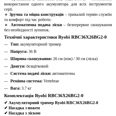
використання одного акумулятора для всіх інструментів
серії.
🔹
Зручна та міцна конструкція
– тривалий термін служби
та комфорт під час роботи.
🔹
Автоматична подача ліски
– безперервне скошування
без необхідності зупинок.
Технічні характеристики Ryobi RBC36X26BG2-0
Тип:
акумуляторний тример
Напруга:
36 В
Ширина скошування:
26 см (ніж) / 30 см (ліска)
Двигун:
безщітковий
Система подачі ліски:
автоматична
Ремінна система:
Vertebrae
Вага:
3.7 кг
Комплектація Ryobi RBC36X26BG2-0
✔
Акумуляторний тример Ryobi RBC36X26BG2-0
✔
Насадка з ножем
✔
Насадка з ліскою