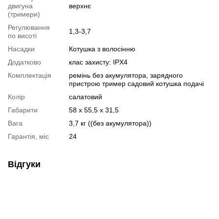
двигуна
верхнє
(тримери)
Регулювання
1,3-3,7
по висоті
Насадки
Котушка з волосінню
Додатково
клас захисту: IPX4
Комплектація
ремінь без акумулятора, зарядного
пристрою тример садовий котушка подачі
Колір
салатовий
Габарити
58 х 55,5 х 31,5
Вага
3,7 кг ((без акумулятора))
Гарантія, міс
24
Відгуки