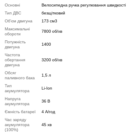
Основні
Велосипедна ручка регулювання швидкості
Тип ДВС
безщітковий
Об'єм двигуна
173 см3
Максимальні
7800 об/хв
обороти
Потужність
1400
двигуна
Частота
обертання
3200 об/хв
двигуна
Обсяг
1,5 л
паливного бака
Тип
Li-Ion
акумулятора
Напруга
36 В
акумулятора
Ємність батареї
4 А/год
Час заряду
акумулятора
45 хв
(100%)