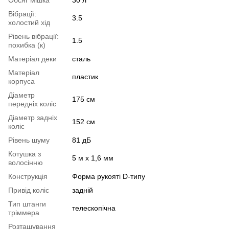
Обсяг мішка
30 л
Вібрації:
3.5
холостий хід
Рівень вібрації:
1.5
похибка (к)
Матеріал деки
сталь
Матеріал
пластик
корпуса
Діаметр
175 см
передніх коліс
Діаметр задніх
152 см
коліс
Рівень шуму
81 дБ
Котушка з
5 м х 1,6 мм
волосінню
Конструкція
Форма рукояті D-типу
Привід коліс
задній
Тип штанги
телескопічна
тріммера
Розташування