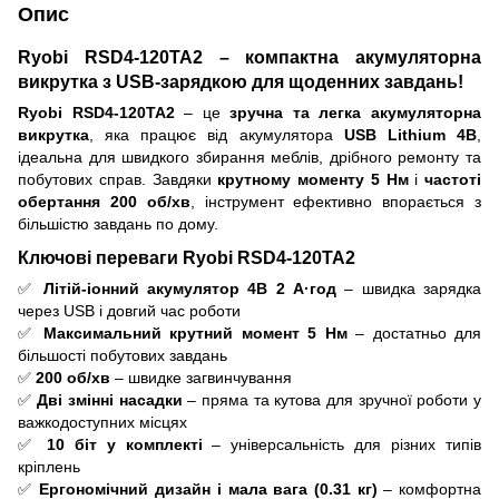
Опис
Ryobi RSD4-120TA2 – компактна акумуляторна
викрутка з USB-зарядкою для щоденних завдань!
Ryobi RSD4-120TA2
– це
зручна та легка акумуляторна
викрутка
, яка працює від акумулятора
USB Lithium 4В
,
ідеальна для швидкого збирання меблів, дрібного ремонту та
побутових справ. Завдяки
крутному моменту 5 Нм
і
частоті
обертання 200 об/хв
, інструмент ефективно впорається з
більшістю завдань по дому.
Ключові переваги Ryobi RSD4-120TA2
✅
Літій-іонний акумулятор 4В 2 А·год
– швидка зарядка
через USB і довгий час роботи
✅
Максимальний крутний момент 5 Нм
– достатньо для
більшості побутових завдань
✅
200 об/хв
– швидке загвинчування
✅
Дві змінні насадки
– пряма та кутова для зручної роботи у
важкодоступних місцях
✅
10 біт у комплекті
– універсальність для різних типів
кріплень
✅
Ергономічний дизайн і мала вага (0.31 кг)
– комфортна