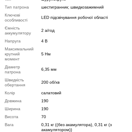
Тип патрона
шестигранник; швидкозажимний
Ключові
LED підсвічування робочої області
особливості
Ємність
2 а/год
аккумулятору
Напруга
4 В
Максимальний
крутний
5 Нм
момент
Діаметр
6,35 мм
патрона
Швидкість
200 об/хв
обертання
Колір
салатовий
Довжина
190
Ширина
190
Висота
70
Вага
0,31 кг ((без акамулятора), 0,31 кг (з
акамулятором))