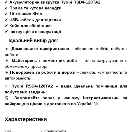
✔
Акумуляторна викрутка Ryobi RSD4-120TA2
✔
Пряма та кутова насадки
✔
10 змінних бітів
✔
USB-кабель для зарядки
✔
Кейс для зберігання
✔
Інструкція з експлуатації
– Ідеальний вибір для:
🔸
Домашнього використання
– збирання меблів, побутові
роботи
🔸
Майстерень і ремонтних робіт
– точне закручування в
обмеженому просторі
🔸
Подорожей та роботи в дорозі
– легкість, компактність та
автономність
⚡
Ryobi RSD4-120TA2 – ваша ідеальна помічниця для
побутових завдань!
🛒
Замовляйте зараз у нашому інтернет-магазині за
найкращою ціною з доставкою по Україні!
🚀
Характеристики
тип
шурупокрути