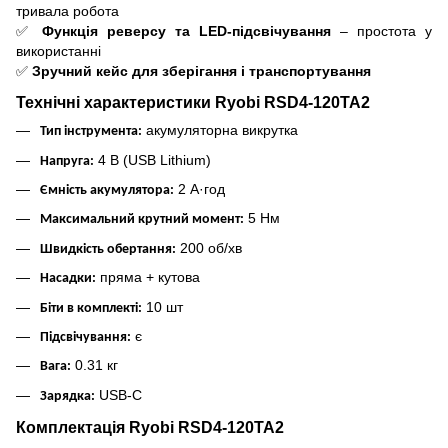
тривала робота
✅
Функція реверсу та LED-підсвічування
– простота у
використанні
✅
Зручний кейс для зберігання і транспортування
Технічні характеристики Ryobi RSD4-120TA2
акумуляторна викрутка
Тип інструмента:
4 В (USB Lithium)
Напруга:
2 А·год
Ємність акумулятора:
5 Нм
Максимальний крутний момент:
200 об/хв
Швидкість обертання:
пряма + кутова
Насадки:
10 шт
Біти в комплекті:
є
Підсвічування:
0.31 кг
Вага:
USB-C
Зарядка:
Комплектація Ryobi RSD4-120TA2