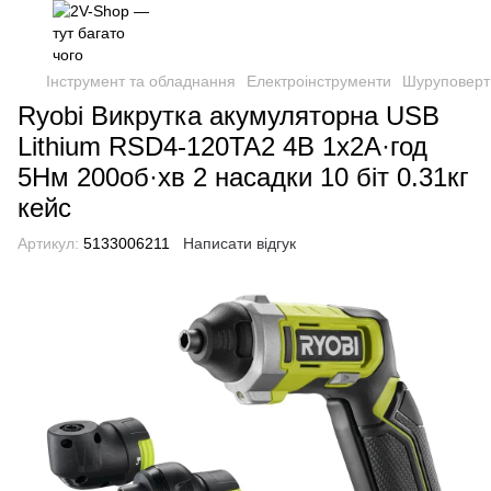
Інструмент та обладнання
Електроінструменти
Шуруповерти
Ryobi Викрутка акумуляторна USB
Lithium RSD4-120TA2 4В 1х2А·год
5Нм 200об·хв 2 насадки 10 біт 0.31кг
кейс
Артикул:
5133006211
Написати відгук