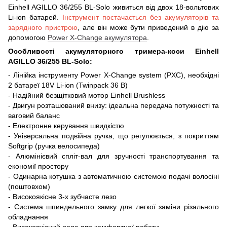
Einhell AGILLO 36/255 BL-Solo живиться від двох 18-вольтових
Li-ion батарей.
Інструмент постачається без акумуляторів та
зарядного пристрою
, але він може бути приведений в дію за
допомогою
Power X-Change акумулятора
.
Особливості акумуляторного тримера-коси Einhell
AGILLO 36/255 BL-Solo:
- Лінійка інструменту Power X-Change system (PXC), необхідні
2 батареї 18V Li-ion (Twinpack 36 В)
- Надійний безщітковий мотор Einhell Brushless
- Двигун розташований внизу: ідеальна передача потужності та
ваговий баланс
- Електронне керування швидкістю
- Універсальна подвійна ручка, що регулюється, з покриттям
Softgrip (ручка велосипеда)
- Алюмінієвий спліт-вал для зручності транспортування та
економії простору
- Одинарна котушка з автоматичною системою подачі волосіні
(поштовхом)
- Високоякісне 3-х зубчасте лезо
- Система шпиндельного замку для легкої заміни різального
обладнання
- Високоякісний пояс для комфортної роботи