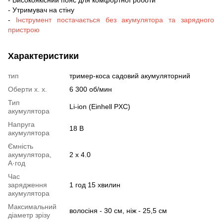
- Утримувач на стіну
-
Інструмент постачається без акумулятора та зарядного
пристрою
Характеристики
тип
тример-коса садовий акумуляторний
Оберти х. х.
6 300 об/мин
Тип
Li-ion (Einhell PXC)
акумулятора
Напруга
18 В
акумулятора
Ємність
акумулятора,
2 х 4.0
А·год
Час
зарядження
1 год 15 хвилин
акумулятора
Максимальний
волосіня - 30 см, ніж - 25,5 см
діаметр зрізу