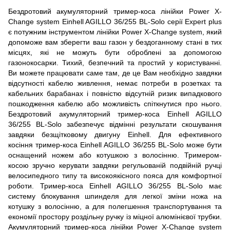
Бездротовий акумуляторний тример-коса лінійки Power X-
Change system Einhell AGILLO 36/255 BL-Solo серії Expert plus
є потужним інструментом лінійки Power X-Change system, який
допоможе вам зберегти ваш газон у бездоганному стані в тих
місцях, які не можуть бути оброблені за допомогою
газонокосарки. Тихий, безпечний та простий у користуванні.
Ви можете працювати саме там, де це Вам необхідно завдяки
відсутності кабелю живлення, немає потреби в розетках та
кабельних барабанах і повністю відсутній ризик випадкового
пошкодження кабелю або можливість спіткнутися про нього.
Бездротовий акумуляторний тример-коса Einhell AGILLO
36/255 BL-Solo забезпечує відмінні результати скошування
завдяки безщітковому двигуну Einhell. Для ефективного
косіння тример-коса Einhell AGILLO 36/255 BL-Solo може бути
оснащений ножем або котушкою з волосінню. Тримером-
косою зручно керувати завдяки регульованій подвійній ручці
велосипедного типу та високоякісного пояса для комфортної
роботи. Тример-коса Einhell AGILLO 36/255 BL-Solo має
систему блокування шпинделя для легкої зміни ножа на
котушку з волосінню, а для полегшення транспортування та
економії простору роздільну ручку із міцної алюмінієвої трубки.
Акумуляторний тример-коса лінійки Power X-Change system