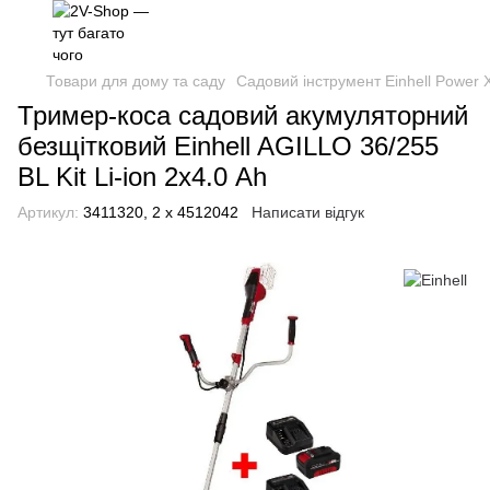
Товари для дому та саду
Садовий інструмент Einhell Power
Тример-коса садовий акумуляторний
безщітковий Einhell AGILLO 36/255
BL Kit Li-ion 2х4.0 Ah
Артикул:
3411320, 2 х 4512042
Написати відгук