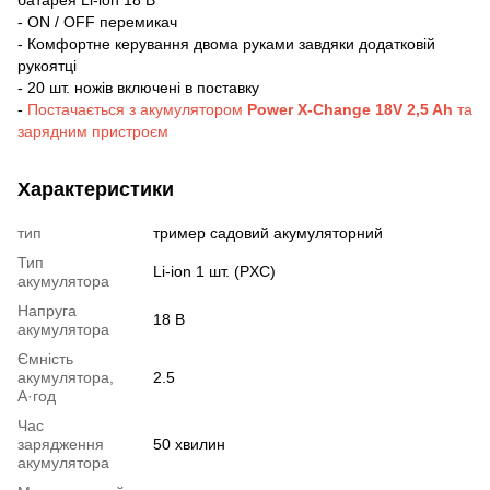
- ON / OFF перемикач
- Комфортне керування двома руками завдяки додатковій
рукоятці
- 20 шт. ножів включені в поставку
-
Постачається з акумулятором
Power X-Change 18V 2,5 Ah
та
зарядним пристроєм
Характеристики
тип
тример садовий акумуляторний
Тип
Li-ion 1 шт. (PXC)
акумулятора
Напруга
18 В
акумулятора
Ємність
акумулятора,
2.5
А·год
Час
зарядження
50 хвилин
акумулятора