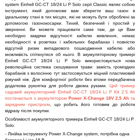
system Einhell GC-CT 18/24 Li P Solo серії Classiс являє собою
інструмент, який допоможе вам зберегти ваш газон в
ідеальному стані в тих місцях, які не можуть бути оброблені за
допомогою газонокосарки. Тихий, безпечний і простий у
зверненні. Ви можете працювати саме там, де це Вам
необхідно завдяки відсутності кабелю живлення, немає
необхідності в розетках і кабельних барабанах і повністю
відсутній ризик випадкового пошкодження кабелю або
можливість спіткнутися об нього. В акумуляторному тримері
Einhell GC-CT 18/24 Li P Solo використовується нова
революційна система скошування трави: замість громіздких
барабанів з волосінню тут застосовується міцний пластиковий
ріжучий ніж. Для комфортної роботи без втоми передбачена
додаткова рукоятка для роботи двома руками.
Цей тример
садовий акумуляторний Einhell GC-CT 18/24 Li P Kit 2.5 Ah
постачається з акумулятором
Power X-Change 18V 2,5 Ah
та
зарядним пристроєм
, що робить його готовим до роботи
відразу після покупки.
Особливості акумуляторного тримера Einhell GC-CT 18/24 Li P
Solo:
- Лінійка інструменту Power X-Change system, потрібна одна
батарея Li-ion 18 В