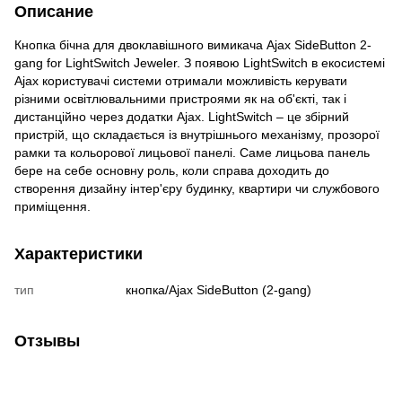
Описание
Кнопка бічна для двоклавішного вимикача Ajax SideButton 2-
gang for LightSwitch Jeweler. З появою LightSwitch в екосистемі
Ajax користувачі системи отримали можливість керувати
різними освітлювальними пристроями як на об'єкті, так і
дистанційно через додатки Ajax. LightSwitch – це збірний
пристрій, що складається із внутрішнього механізму, прозорої
рамки та кольорової лицьової панелі. Саме лицьова панель
бере на себе основну роль, коли справа доходить до
створення дизайну інтер'єру будинку, квартири чи службового
приміщення.
Характеристики
тип
кнопка/Ajax SideButton (2-gang)
Отзывы