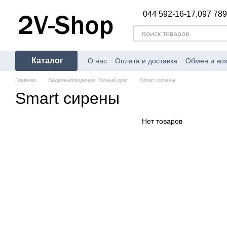
Перейти к основному контенту
044 592-16-17,
097 789
Каталог
О нас
Оплата и доставка
Обмен и воз
Главная
Видеонаблюдение. Умный дом
Smart сирены
Smart сирены
Нет товаров