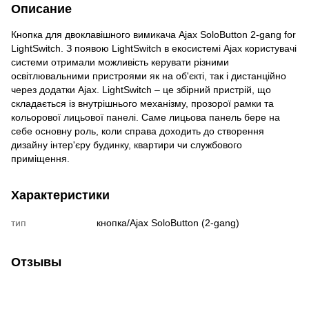
Описание
Кнопка для двоклавішного вимикача Ajax SoloButton 2-gang for
LightSwitch. З появою LightSwitch в екосистемі Ajax користувачі
системи отримали можливість керувати різними
освітлювальними пристроями як на об'єкті, так і дистанційно
через додатки Ajax. LightSwitch – це збірний пристрій, що
складається із внутрішнього механізму, прозорої рамки та
кольорової лицьової панелі. Саме лицьова панель бере на
себе основну роль, коли справа доходить до створення
дизайну інтер'єру будинку, квартири чи службового
приміщення.
Характеристики
тип
кнопка/Ajax SoloButton (2-gang)
Отзывы