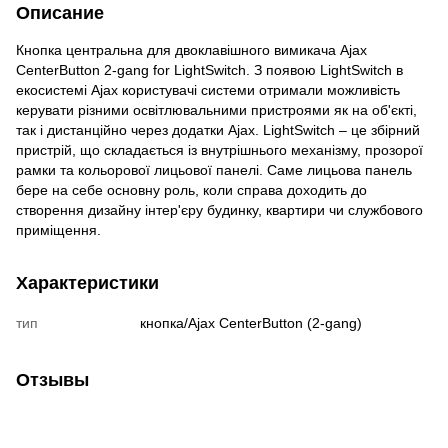
Описание
Кнопка центральна для двоклавішного вимикача Ajax
CenterButton 2-gang for LightSwitch. З появою LightSwitch в
екосистемі Ajax користувачі системи отримали можливість
керувати різними освітлювальними пристроями як на об'єкті,
так і дистанційно через додатки Ajax. LightSwitch – це збірний
пристрій, що складається із внутрішнього механізму, прозорої
рамки та кольорової лицьової панелі. Саме лицьова панель
бере на себе основну роль, коли справа доходить до
створення дизайну інтер'єру будинку, квартири чи службового
приміщення.
Характеристики
тип
кнопка/Ajax CenterButton (2-gang)
Отзывы