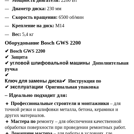
Мощность двигателя:
2200 Вт
Диаметр диска:
230 мм
Скорость вращения:
6500 об/мин
Крепление на диск:
M14
Вес:
5,4 кг
Оборудование Bosch GWS 2200
✔
Bosch GWS 2200
✔
Защита
✔ угловой шлифовальной машины
Дополнительная
ручка
✔
Ключ для замены диска✔
Инструкция по
✔ эксплуатации
Оригинальная упаковка
– Идеально подходит для:
🔸
Профессиональные строители и монтажники
– для
точной резки и шлифовки металла, бетона, керамики и
других материалов.
🔸
Мастера по
ремонту – для обеспечения качественной
обработки поверхности при проведении ремонтных работ.
🔸
Домашние мастера
– для работы в условиях, где