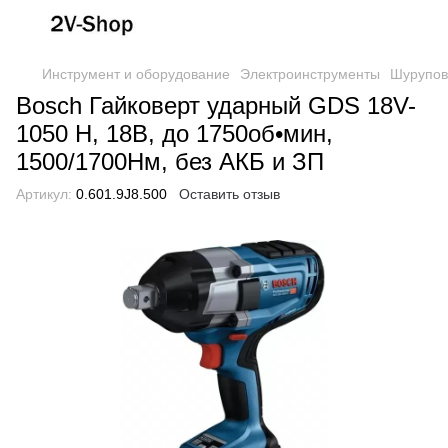
Инструмент и оборудование
Электроинструменты
Шурупов
Bosch Гайковерт ударный GDS 18V-
1050 H, 18В, до 1750об•мин,
1500/1700Нм, без АКБ и ЗП
Артикул:
0.601.9J8.500
Оставить отзыв