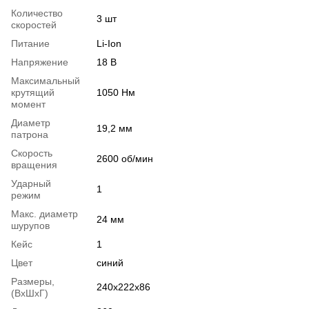
Количество
3 шт
скоростей
Питание
Li-Ion
Напряжение
18 В
Максимальный
крутящий
1050 Нм
момент
Диаметр
19,2 мм
патрона
Скорость
2600 об/мин
вращения
Ударный
1
режим
Макс. диаметр
24 мм
шурупов
Кейс
1
Цвет
синий
Размеры,
240х222х86
(ВхШхГ)