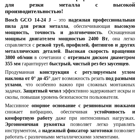
для резки металла с высокой
производительностью!
Bosch GCO 14-24 J
– это
надежная профессиональная
пила для резки металла
, обеспечивающая
высокую
мощность, точность и долговечность
. Оснащенная
мощным двигателем мощностью 2400 Вт
, она легко
справляется с
резкой труб, профилей, фитингов и других
металлических деталей
.
Высокая скорость вращения
3800 об/мин
в сочетании с
отрезным диском диаметром
355 мм
гарантирует
быстрый, чистый рез без заусенцев
.
Продуманная
конструкция с регулируемым углом
наклона от 0° до 45°
дает возможность резать
под разными
углами
, что особенно важно при сложных монтажных
задачах.
Защитный чехол
эффективно задерживает искры и
сколы, повышая уровень безопасности пользователя.
Массивное
опорное основание с резиновыми ножками
снижает вибрацию, обеспечивая
устойчивость и
комфортную работу
даже при интенсивных нагрузках.
Эргономичная рукоятка
позволяет легко управлять
инструментом, а
надежный фиксатор заготовки
позволяет
работать с различными металлическими элементами.