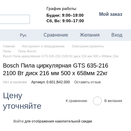
График работы:
Мой заказ
Будни: 9:00–19:00
Сб, Вс: 9:00–17:00
Сравнение
Желания
Вход
Рус
Главная
Инструмент и оборудование
Электроинструменты
Пилы
Пилы Bosch
Bosch Пила циркулярная GTS 635-216 2100 Вт диск 216 мм 500 x 658мм 22кг
Bosch Пила циркулярная GTS 635-216
2100 Вт диск 216 мм 500 x 658мм 22кг
Нет в наличии
Артикул: 0.601.B42.000
Оставить отзыв
Цену
К сравнению
В желания
уточняйте
Войти
для отображения накопительной скидки
%