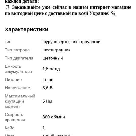
каждой детали!
🛒
Заказывайте уже сейчас в нашем интернет-магазине
по выгодной цене с доставкой по всей Украине!
🚀
Характеристики
тип
шуруповерты; электроуловки
Тип патрона
шестигранник
Тип двигателя
щеточный
Емкость
1,5 а/год
аккумулятора
Питание
Li-Ion
Напряжение
3,6 В
Максимальный
крутящий
5 Нм
момент
Скорость
360 об/мин
вращения
Кейс
1
Цвет
синий; черный