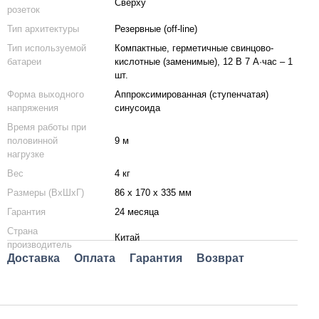
Сверху
розеток
Тип архитектуры
Резервные (off-line)
Тип используемой
Компактные, герметичные свинцово-
батареи
кислотные (заменимые), 12 В 7 А·час – 1
шт.
Форма выходного
Аппроксимированная (ступенчатая)
напряжения
синусоида
Время работы при
половинной
9 м
нагрузке
Вес
4 кг
Размеры (ВхШхГ)
86 x 170 x 335 мм
Гарантия
24 месяца
Страна
Китай
производитель
Доставка
Оплата
Гарантия
Возврат