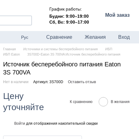
График работы:
Мой заказ
Будни: 9:00–19:00
Сб, Вс: 9:00–17:00
Сравнение
Желания
Вход
Рус
Главная
Источники и системы бесперебойного питания
ИБП
ИБП Eaton
3S700D-Eaton 3S 700VA Источник бесперебойного питания
Источник бесперебойного питания Eaton
3S 700VA
Нет в наличии
Артикул: 3S700D
Оставить отзыв
Цену
К сравнению
В желания
уточняйте
Войти
для отображения накопительной скидки
%