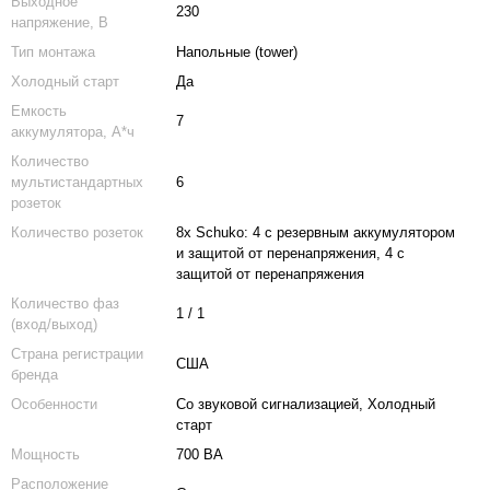
Выходное
230
напряжение, В
Тип монтажа
Напольные (tower)
Холодный старт
Да
Емкость
7
аккумулятора, А*ч
Количество
мультистандартных
6
розеток
Количество розеток
8х Schuko: 4 с резервным аккумулятором
и защитой от перенапряжения, 4 с
защитой от перенапряжения
Количество фаз
1 / 1
(вход/выход)
Страна регистрации
США
бренда
Особенности
Со звуковой сигнализацией, Холодный
старт
Мощность
700 ВА
Расположение