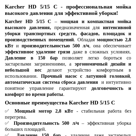
Karcher HD 5/15 C - профессиональная мойка
высокого давления для эффективной уборки!
Karcher HD 5/15 C
–
мощная и компактная мойка
высокого давления,
предназначенная для
интенсивной
уборки транспортных средств, фасадов, площадок и
производственных помещений
. Обладая
мощностью 2,8
кВт
и
производительностью 500 л/ч
, она обеспечивает
эффективное удаление грязи
даже в сложных условиях.
Давление в 150 бар
позволяет легко бороться со
застарелыми загрязнениями, а
эргономичный дизайн и
небольшой вес
делают устройство комфортным в
использовании.
Прочный насос с латунной головкой
,
автоматическая система сброса давления
и интуитивно
понятное управление гарантируют
долговечность и
комфорт во время работы
.
Основные преимущества Karcher HD 5/15 C
✅
Мощный мотор 2,8 кВт
- стабильная работа без
перегрева.
✅
Производительность 500 л/ч
– эффективная уборка
больших площадей.
✅
Давление 150 бар
- удаление даже застарелых