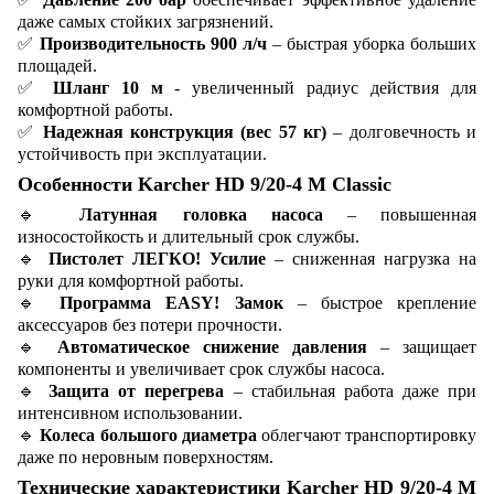
даже самых стойких загрязнений.
✅
Производительность 900 л/ч
– быстрая уборка больших
площадей.
✅
Шланг 10 м
- увеличенный радиус действия для
комфортной работы.
✅
Надежная конструкция (вес 57 кг)
– долговечность и
устойчивость при эксплуатации.
Особенности Karcher HD 9/20-4 M Classic
🔹
Латунная головка насоса
– повышенная
износостойкость и длительный срок службы.
🔹
Пистолет ЛЕГКО! Усилие
– сниженная нагрузка на
руки для комфортной работы.
🔹
Программа EASY! Замок
– быстрое крепление
аксессуаров без потери прочности.
🔹
Автоматическое снижение давления
– защищает
компоненты и увеличивает срок службы насоса.
🔹
Защита от перегрева
– стабильная работа даже при
интенсивном использовании.
🔹
Колеса большого диаметра
облегчают транспортировку
даже по неровным поверхностям.
Технические характеристики Karcher HD 9/20-4 M