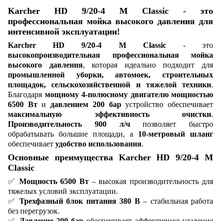
Karcher HD 9/20-4 M Classic - это
профессиональная мойка высокого давления для
интенсивной эксплуатации!
Karcher HD 9/20-4 M Classic
- это
высокопроизводительная профессиональная мойка
высокого давления
, которая идеально подходит для
промышленной уборки, автомоек, строительных
площадок, сельскохозяйственной и тяжелой техники
.
Благодаря
мощному 4-полюсному двигателю мощностью
6500 Вт
и
давлением 200 бар
устройство обеспечивает
максимальную эффективность очистки
.
Производительность 900 л/ч
позволяет быстро
обрабатывать большие площади, а
10-метровый шланг
обеспечивает
удобство использования
.
Основные преимущества Karcher HD 9/20-4 M
Classic
✅
Мощность 6500 Вт
– высокая производительность для
тяжелых условий эксплуатации.
✅
Трехфазный блок питания 380 В
– стабильная работа
без перегрузок.
✅
Давление 200 бар
обеспечивает эффективное удаление