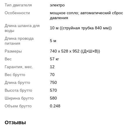
Тип двигателя
электро
Особенности
мощное сопло; автоматический сброс
давления
Длина шланга для
10 м ((струйная трубка 840 мм))
воды
Длина провода
5 м
питания
Размеры
740 x 528 x 952 ((Д×Ш×В))
Вес
57 кг
Гарантия, мес.
12
Вес брутто
70
Длина брутто
750
Высота брутто
570
Ширина брутто
580
Объем брутто
0.248
Отзывы