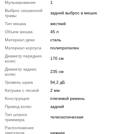
Мульчирование
1
Выброс скошенной
задний выброс в мешок
травы
Тип мешка
жесткий
Объем мешка
45 л
Материал деки
сталь
Материал корпуса
полипропилен
Диаметр передних
170 см
колес
Диаметр задних
235 см
колес
Уровень шума
94,2 дБ
Катушка с леской
2 мм
Конструкция
плечевой ремень
Привод колес
задний
Тип штанги
телескопическая
триммера
Расположение
двигателя
нижнее