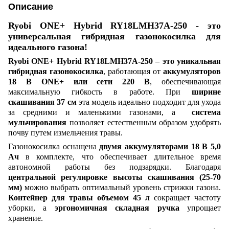
Описание
Ryobi ONE+ Hybrid RY18LMH37A-250 - это
универсальная гибридная газонокосилка для
идеального газона!
Ryobi ONE+ Hybrid RY18LMH37A-250
–
это уникальная
гибридная газонокосилка
, работающая от
аккумуляторов
18 В ONE+ или сети 220 В
, обеспечивающая
максимальную гибкость в работе. При
ширине
скашивания 37 см
эта модель идеально подходит для ухода
за средними и маленькими газонами, а
система
мульчирования
позволяет естественным образом удобрять
почву путем измельчения травы.
Газонокосилка оснащена
двумя аккумуляторами 18 В 5,0
Ач
в комплекте, что обеспечивает длительное время
автономной работы без подзарядки. Благодаря
центральной регулировке высоты скашивания (25-70
мм)
можно выбрать оптимальный уровень стрижки газона.
Контейнер для травы объемом 45 л
сокращает частоту
уборки, а
эргономичная складная ручка
упрощает
хранение.