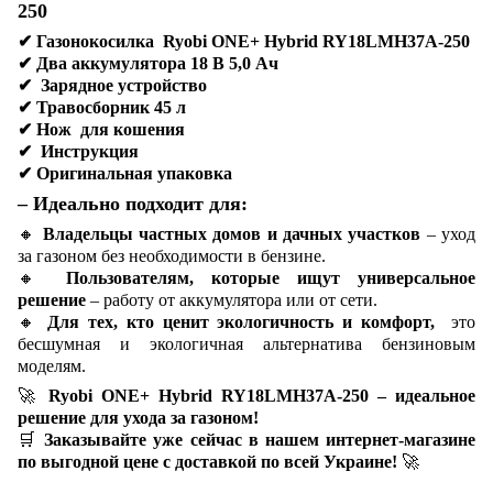
250
✔
Газонокосилка Ryobi ONE+ Hybrid RY18LMH37A-250
✔
Два аккумулятора 18 В 5,0 Ач
✔
Зарядное устройство
✔
Травосборник 45 л
✔
Нож для кошения
✔
Инструкция
✔
Оригинальная упаковка
– Идеально подходит для:
🔸
Владельцы частных домов и дачных участков
– уход
за газоном без необходимости в бензине.
🔸
Пользователям, которые ищут универсальное
решение
– работу от аккумулятора или от сети.
🔸
Для тех, кто ценит экологичность и комфорт,
это
бесшумная и экологичная альтернатива бензиновым
моделям.
🚀
Ryobi ONE+ Hybrid RY18LMH37A-250 – идеальное
решение для ухода за газоном!
🛒
Заказывайте уже сейчас в нашем интернет-магазине
по выгодной цене с доставкой по всей Украине!
🚀