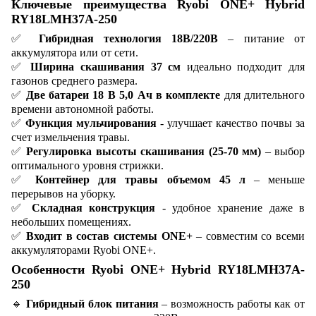
Ключевые преимущества Ryobi ONE+ Hybrid
RY18LMH37A-250
✅
Гибридная технология 18В/220В
– питание от
аккумулятора или от сети.
✅
Ширина скашивания 37 см
идеально подходит для
газонов среднего размера.
✅
Две батареи 18 В 5,0 Ач в комплекте
для длительного
времени автономной работы.
✅
Функция мульчирования
- улучшает качество почвы за
счет измельчения травы.
✅
Регулировка высоты скашивания (25-70 мм)
– выбор
оптимального уровня стрижки.
✅
Контейнер для травы объемом 45 л
– меньше
перерывов на уборку.
✅
Складная конструкция
- удобное хранение даже в
небольших помещениях.
✅
Входит в состав системы ONE+
– совместим со всеми
аккумуляторами Ryobi ONE+.
Особенности Ryobi ONE+ Hybrid RY18LMH37A-
250
🔹
Гибридный блок питания
– возможность работы как от