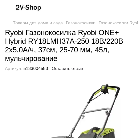
Товары для дома и сада
Газонокосилки
Газонокосилки Ryo
Ryobi Газонокосилка Ryobi ONE+
Hybrid RY18LMH37A-250 18В/220В
2х5.0А/ч, 37см, 25-70 мм, 45л,
мульчирование
Артикул:
5133004583
Оставить отзыв