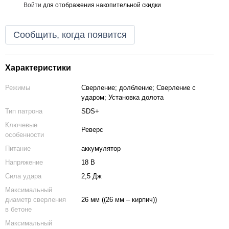
Войти
для отображения накопительной скидки
%
Сообщить, когда появится
Характеристики
Режимы
Сверление; долбление; Сверление с
ударом; Установка долота
Тип патрона
SDS+
Ключевые
Реверс
особенности
Питание
аккумулятор
Напряжение
18 В
Сила удара
2,5 Дж
Максимальный
диаметр сверления
26 мм ((26 мм – кирпич))
в бетоне
Максимальный