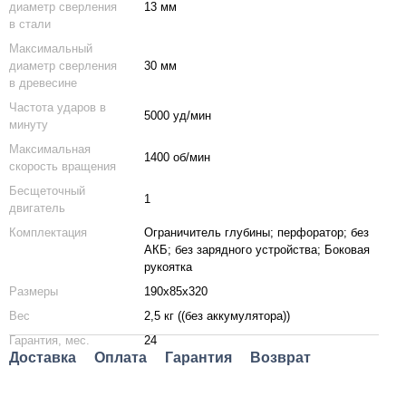
диаметр сверления
13 мм
в стали
Максимальный
диаметр сверления
30 мм
в древесине
Частота ударов в
5000 уд/мин
минуту
Максимальная
1400 об/мин
скорость вращения
Бесщеточный
1
двигатель
Комплектация
Ограничитель глубины; перфоратор; без
АКБ; без зарядного устройства; Боковая
рукоятка
Размеры
190х85х320
Вес
2,5 кг ((без аккумулятора))
Гарантия, мес.
24
Доставка
Оплата
Гарантия
Возврат