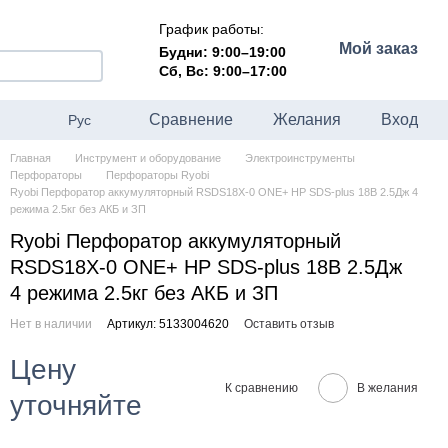
График работы:
Мой заказ
Будни: 9:00–19:00
Сб, Вс: 9:00–17:00
Сравнение
Желания
Вход
Рус
Главная
Инструмент и оборудование
Электроинструменты
Перфораторы
Перфораторы Ryobi
Ryobi Перфоратор аккумуляторный RSDS18X-0 ONE+ НР SDS-plus 18В 2.5Дж 4
режима 2.5кг без АКБ и ЗП
Ryobi Перфоратор аккумуляторный
RSDS18X-0 ONE+ НР SDS-plus 18В 2.5Дж
4 режима 2.5кг без АКБ и ЗП
Нет в наличии
Артикул: 5133004620
Оставить отзыв
Цену
К сравнению
В желания
уточняйте