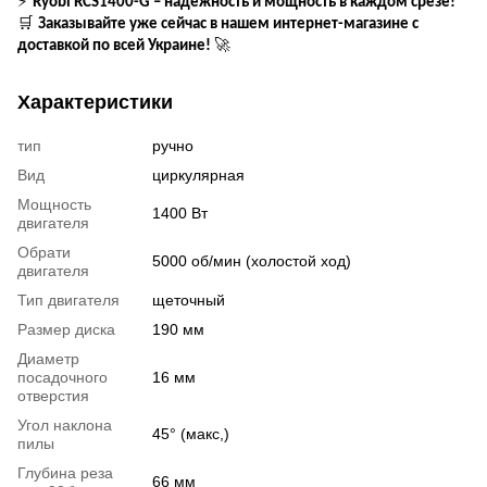
⚡
Ryobi RCS1400-G – надежность и мощность в каждом срезе!
🛒
Заказывайте уже сейчас в нашем интернет-магазине с
🚀
доставкой по всей Украине!
Характеристики
тип
ручно
Вид
циркулярная
Мощность
1400 Вт
двигателя
Обрати
5000 об/мин (холостой ход)
двигателя
Тип двигателя
щеточный
Размер диска
190 мм
Диаметр
посадочного
16 мм
отверстия
Угол наклона
45° (макс,)
пилы
Глубина реза
66 мм