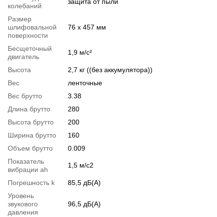
защита от пыли
колебаний
Размер
шлифовальной
76 x 457 мм
поверхности
Бесщеточный
1,9 м/с²
двигатель
Высота
2,7 кг ((без аккумулятора))
Вес
ленточные
Вес брутто
3.38
Длина брутто
280
Высота брутто
200
Ширина брутто
160
Объем брутто
0.009
Показатель
1,5 м/с2
вибрации ah
Погрешность k
85,5 дБ(А)
Уровень
звукового
96,5 дБ(А)
давления