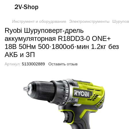
Инструмент и оборудование
Электроинструменты
Шурупов
Ryobi Шуруповерт-дрель
аккумуляторная R18DD3-0 ONE+
18В 50Нм 500·1800об·мин 1.2кг без
АКБ и ЗП
Артикул:
5133002889
Оставить отзыв