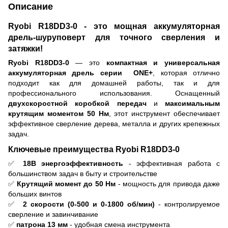
Описание
Ryobi R18DD3-0 - это мощная аккумуляторная
дрель-шуруповерт для точного сверления и
затяжки!
Ryobi R18DD3-0
— это
компактная и универсальная
аккумуляторная дрель серии
ONE+
, которая отлично
подходит как для домашней работы, так и для
профессионального использования. Оснащенный
двухскоростной коробкой передач
и
максимальным
крутящим моментом 50 Нм
, этот инструмент обеспечивает
эффективное сверление дерева, металла и других крепежных
задач.
Ключевые преимущества Ryobi R18DD3-0
✅
18В энергоэффективность
- эффективная работа с
большинством задач в быту и строительстве
✅
Крутящий момент до 50 Нм
- мощность для привода даже
больших винтов
✅
2 скорости (0-500 и 0-1800 об/мин)
- контролируемое
сверление и завинчивание
✅
патрона 13 мм
- удобная смена инструмента