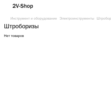
Инструмент и оборудование
Электроинструменты
Штробо
Штроборизы
Нет товаров